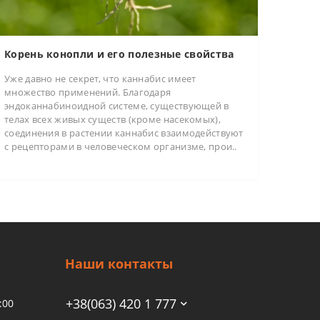
Корень конопли и его полезные свойства
Уже давно не секрет, что каннабис имеет
множество применений. Благодаря
эндоканнабиноидной системе, существующей в
телах всех живых существ (кроме насекомых),
соединения в растении каннабис взаимодействуют
с рецепторами в человеческом организме, прои..
Наши контакты
+38(063) 420 1 777
:00