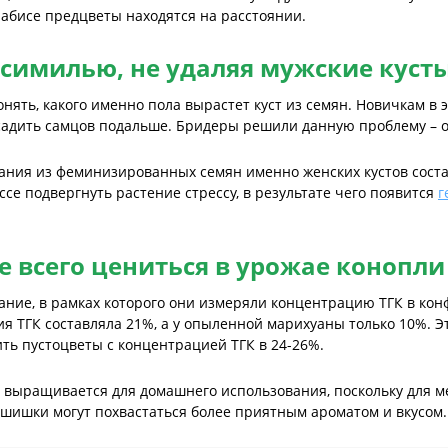
набисе предцветы находятся на расстоянии.
симилью, не удаляя мужские куст
онять, какого именно пола вырастет куст из семян. Новичкам в 
тсадить самцов подальше. Бридеры решили данную проблему –
ания из феминизированных семян именно женских кустов соста
ссе подвергнуть растение стрессу, в результате чего появится
г
 всего цениться в урожае конопли
ние, в рамках которого они измеряли концентрацию ТГК в конф
ия ТГК составляла 21%, а у опыленной марихуаны только 10%. Э
ь пустоцветы с концентрацией ТГК в 24-26%.
выращивается для домашнего использования, поскольку для ме
 шишки могут похвастаться более приятным ароматом и вкусом.