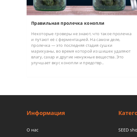
Правильная пролечка конопли
Некоторые гроверы не знают, что такое пролечка
и путают её с ферментацией. На самом деле,
пролечка — это последняя стадия сушки
марихуаны, во время которой из шишек удаляют
влагу, сахар и другие ненужные вещества. Это
улучшает вкус конопли и предотвр..
Информация
Катег
О нас
SEED sh