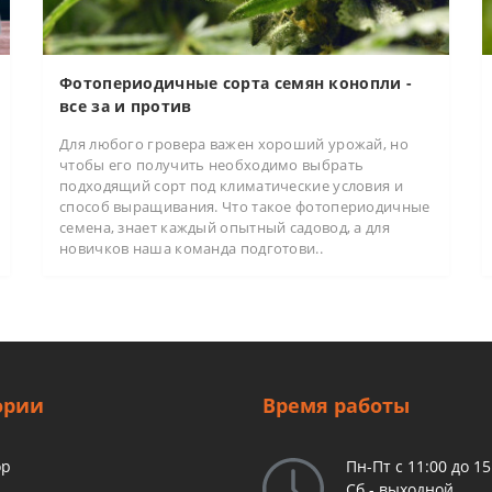
Фотопериодичные сорта семян конопли -
все за и против
Для любого гровера важен хороший урожай, но
чтобы его получить необходимо выбрать
подходящий сорт под климатические условия и
способ выращивания. Что такое фотопериодичные
семена, знает каждый опытный садовод, а для
новичков наша команда подготови..
ории
Время работы
op
Пн-Пт с 11:00 до 15
Сб - выходной,