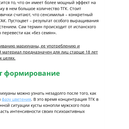
сится то, что он имеет более мощный эффект на
ку в нем большое количество ТГК. Стоит
овички считают, что сенсимилья – конкретный
ТАК. Пустоцвет – результат особого выращивания
астением. Сам термин происходит от испанского
 перевести как «без семян».
иванию марихуаны, ее употреблению и
 материал предназначен для лиц старше 18 лет
х целях.
т формирование
ихуаны можно узнать незадолго после того, как
в
фазу цветения
. В это время концентрация ТГК в
анной ситуации кусты конопли мужского пола
часть интенсивности своих психоактивных