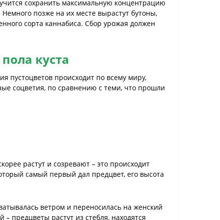
олучится сохранить максимальную концентрацию
. Немного позже на их месте вырастут бутоны,
енного сорта каннабиса. Сбор урожая должен
 пола куста
ия пустоцветов происходит по всему миру,
ные соцветия, по сравнению с теми, что прошли
корее растут и созревают – это происходит
 который самый первый дал предцвет, его высота
хватывалась ветром и переносилась на женский
й – предцветы растут из стебля, находятся