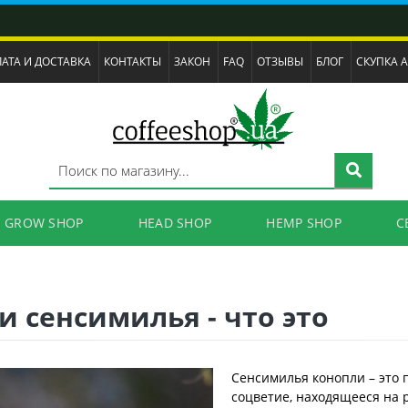
АТА И ДОСТАВКА
КОНТАКТЫ
ЗАКОН
FAQ
ОТЗЫВЫ
БЛОГ
СКУПКА 
GROW SHOP
HEAD SHOP
HEMP SHOP
C
 сенсимилья - что это
Сенсимилья конопли – это 
соцветие, находящееся на 