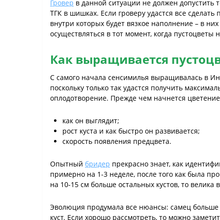
Гровер
в данной ситуации не должен допустить 
ТГК в шишках. Если гроверу удастся все сделать
внутри которых будет вязкое наполнение – в ни
осуществляться в тот момент, когда пустоцветы 
Как выращивается пустоцв
C самого начала сенсимилья выращивалась в Инд
поскольку только так удастся получить максимал
оплодотворение. Прежде чем начнется цветение 
как он выглядит;
рост куста и как быстро он развивается;
скорость появления предцвета.
Опытный
бридер
прекрасно знает, как идентифиц
примерно на 1-3 неделе, после того как была пр
на 10-15 см больше остальных кустов, то велика в
Эволюция продумала все нюансы: самец больше в
куст. Если хорошо рассмотреть, то можно замети