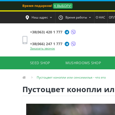
Время подарков!
К ВЫБОРУ!
Наш адрес
Время работы
О НАС
ОПЛ
+38(063) 420 1 777
+38(066) 247 1 777
Заказать звонок
SEED SHOP
MUSHROOMS SHOP
Пустоцвет конопли или сенсимилья - что это
Пустоцвет конопли или