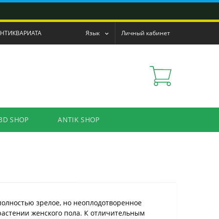
АНТИКВАРИАТА
Язык
Личный кабинет
BD SHOP
ANTIK SHOP
полностью зрелое, но неоплодотворенное
растении женского пола. К отличительным