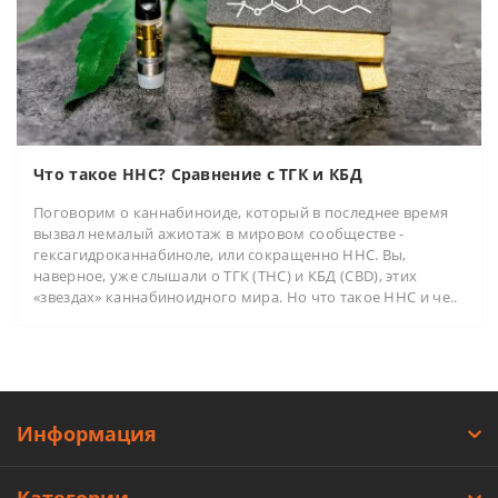
Что такое HHC? Сравнение с ТГК и КБД
Поговорим о каннабиноиде, который в последнее время
вызвал немалый ажиотаж в мировом сообществе -
гексагидроканнабиноле, или сокращенно HHC. Вы,
наверное, уже слышали о ТГК (THC) и КБД (CBD), этих
«звездах» каннабиноидного мира. Но что такое HHC и че..
Информация