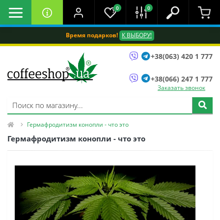
0
0
Время подарков!
К ВЫБОРУ!
+38(063) 420 1 777
+38(066) 247 1 777
Заказать звонок
Гермафродитизм конопли - что это
Гермафродитизм конопли - что это