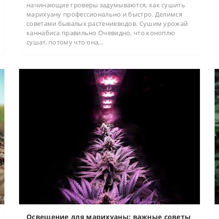
начинающие гроверы задумываются, как сушить
марихуану профессионально и быстро. Делимся
советами бывалых растениеводов. Сушим урожай
каннабиса правильно Очевидно, что коноплю
сушат, потому что она,..
Освещение для марихуаны: важные советы