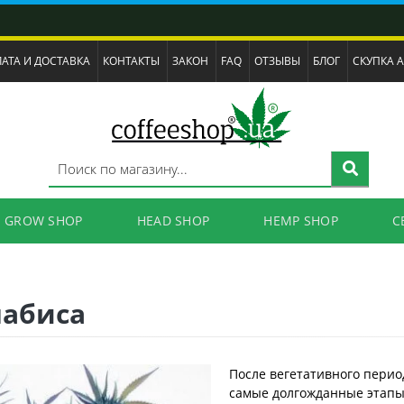
АТА И ДОСТАВКА
КОНТАКТЫ
ЗАКОН
FAQ
ОТЗЫВЫ
БЛОГ
СКУПКА 
GROW SHOP
HEAD SHOP
HEMP SHOP
C
набиса
После вегетативного перио
самые долгожданные этапы,