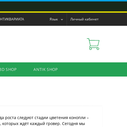
АНТИКВАРИАТА
Язык
Личный кабинет
BD SHOP
ANTIK SHOP
да роста следуют стадии цветения конопли –
 которых ждёт каждый гровер. Сегодня мы