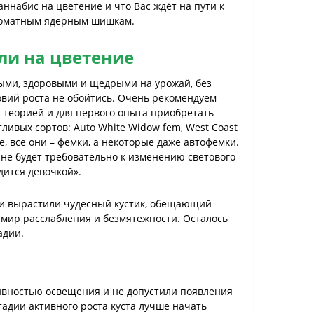
аннабис на цветение и что Вас ждёт на пути к
роматным ядерным шишкам.
ли на цветение
ыми, здоровыми и щедрыми на урожай, без
вий роста не обойтись. Очень рекомендуем
 теорией и для первого опыта приобретать
ливых сортов: Auto White Widow fem, West Coast
ьте, все они – фемки, а некоторые даже автофемки.
е не будет требовательно к изменению светового
дится девочкой».
 и вырастили чудесный кустик, обещающий
мир расслабления и безмятежности. Осталось
адии.
сивностью освещения и не допустили появления
тадии активного роста куста лучше начать