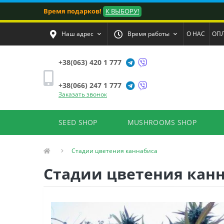
Время подарков!
К ВЫБОРУ!
Наш адрес
Время работы
О НАС
ОПЛ
+38(063) 420 1 777
+38(066) 247 1 777
Заказать звонок
SEED SHOP
MUSHROOMS SHOP
Стадии цветения каннабиса
Стадии цветения кан