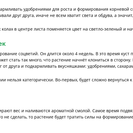
кармливать удобрениями для роста и формирования корневой с
али друг друга, иначе не всем хватит света и обдува, а значит
 колах в центре листа поменяется цвет на светло-зеленый и н
ек
вание соцветий. Он длится около 4 недель. В это время куст 
жет стать так много, что растение начнёт клониться в сторону.
г от друга и подкармливать вкусняшками: удобрениями, сахара
ии нельзя категорически. Во-первых, будет сложно вернуться к
рают вес и наливаются ароматной смолой. Самое время подвяза
го не сделать, то растение будет тратить силы на формировани