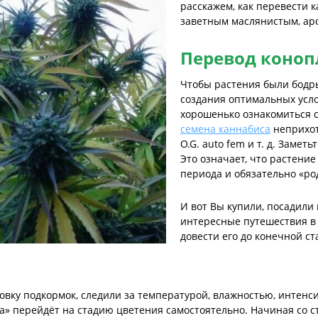
расскажем, как перевести к
заветным маслянистым, а
Перевод коноп
Чтобы растения были бодр
создания оптимальных усло
хорошенько ознакомиться с
семена каннабиса
неприхот
O.G. auto fem и т. д. Замет
Это означает, что растени
периода и обязательно «ро
И вот Вы купили, посадили
интересные путешествия в 
довести его до конечной ст
овку подкормок, следили за температурой, влажностью, интен
а» перейдёт на стадию цветения самостоятельно. Начиная со с