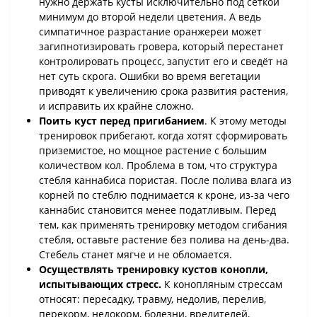
нужно держать кусты исключительно под сеткой
минимум до второй недели цветения. А ведь
симпатичное разрастание оранжереи может
загипнотизировать гровера, который перестанет
контролировать процесс, запустит его и сведёт на
нет суть скрога. Ошибки во время вегетации
приводят к увеличению срока развития растения,
и исправить их крайне сложно.
Поить куст перед пригибанием
. К этому методы
тренировок прибегают, когда хотят сформировать
приземистое, но мощное растение с большим
количеством кол. Проблема в том, что структура
стебля каннабиса пористая. После полива влага из
корней по стеблю поднимается к кроне, из-за чего
каннабис становится менее податливым. Перед
тем, как применять тренировку методом сгибания
стебля, оставьте растение без полива на день-два.
Стебель станет мягче и не обломается.
Осуществлять тренировку кустов конопли,
испытывающих стресс.
К конопляным стрессам
относят: пересадку, травму, недолив, перелив,
перекорм, недокорм, болезни, вредителей,