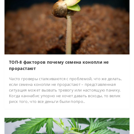
ТОП-8 факторов почему семена конопли не
прорастают
Часто гроверы сталкиваются с проблемой, что же делать,
если семена конопли не прорастают – представленная
ситуация может вызвать тревогу или настоящую панику.
Когда каннабис упорно не хочет давать всходы, то велик
риск того, что все деньги были попро..