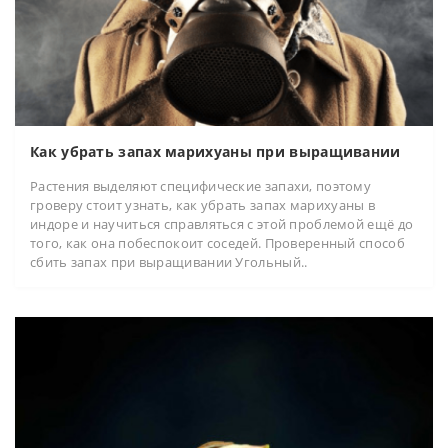
Как убрать запах марихуаны при выращивании
Растения выделяют специфические запахи, поэтому
гроверу стоит узнать, как убрать запах марихуаны в
индоре и научиться справляться с этой проблемой ещё до
того, как она побеспокоит соседей. Проверенный способ
сбить запах при выращивании Угольный..