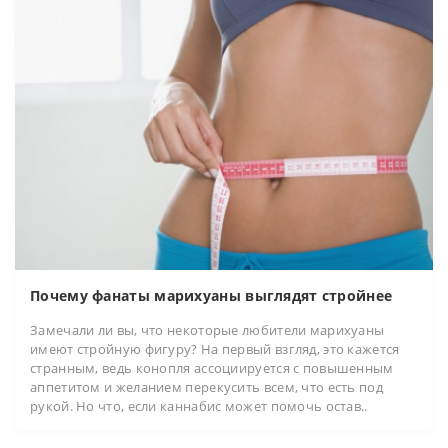
Почему фанаты марихуаны выглядят стройнее
Замечали ли вы, что некоторые любители марихуаны
имеют стройную фигуру? На первый взгляд, это кажется
странным, ведь конопля ассоциируется с повышенным
аппетитом и желанием перекусить всем, что есть под
рукой. Но что, если каннабис может помочь остав..