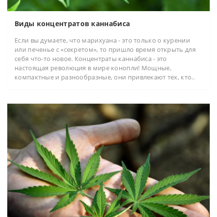
Виды концентратов каннабиса
Если вы думаете, что марихуана - это только о курении
или печенье с «секретом», то пришло время открыть для
себя что-то новое. Концентраты каннабиса - это
настоящая революция в мире конопли! Мощные,
компактные и разнообразные, они привлекают тех, кто..