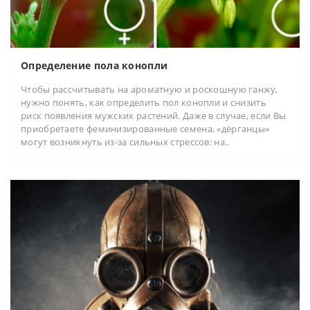
Определение пола конопли
Чтобы рассчитывать на ароматную и роскошную ганжу,
нужно понять, как определить пол конопли и снизить
риск появления мужских растений. Даже в случае, если Вы
приобретаете феминизированные семена, «дёрганцы»
могут возникнуть из-за сильных стрессов: на..