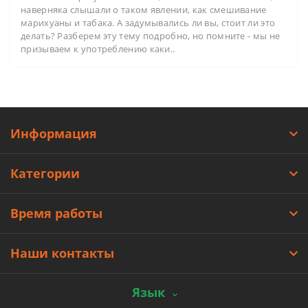
наверняка слышали о таком явлении, как смешивание
марихуаны и табака. А задумывались ли вы, стоит ли это
делать? Разберем эту тему подробно, но помните - мы не
призываем к употреблению каки..
Информация
Категории
Время работы
Наши контакты
Язык