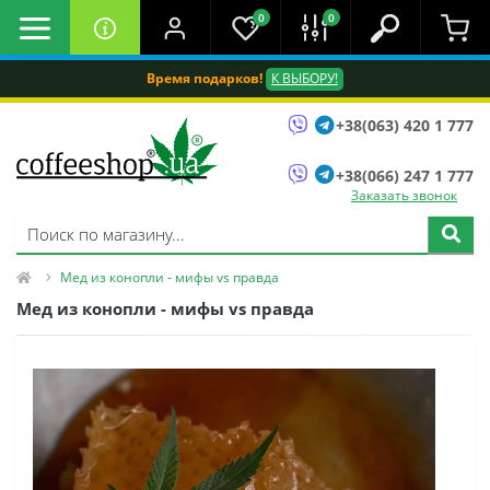
0
0
Время подарков!
К ВЫБОРУ!
+38(063) 420 1 777
+38(066) 247 1 777
Заказать звонок
Мед из конопли - мифы vs правда
Мед из конопли - мифы vs правда