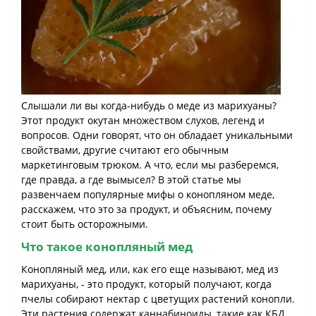
Слышали ли вы когда-нибудь о меде из марихуаны?
Этот продукт окутан множеством слухов, легенд и
вопросов. Одни говорят, что он обладает уникальными
свойствами, другие считают его обычным
маркетинговым трюком. А что, если мы разберемся,
где правда, а где вымысел? В этой статье мы
развенчаем популярные мифы о конопляном меде,
расскажем, что это за продукт, и объясним, почему
стоит быть осторожными.
Что такое конопляный мед
Конопляный мед, или, как его еще называют, мед из
марихуаны, - это продукт, который получают, когда
пчелы собирают нектар с цветущих растений конопли.
Эти растения содержат каннабиноиды, такие как КБД