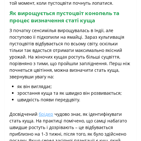
той момент, коли пустоцвіти почнуть лопатися.
Як вирощується пустоцвіт конопель та
процес визначення статі куща
З початку сенсимілья вирощувалась в Індії, але
поступово її підхопили на ямайці. Зараз культивація
пустоцвітів відбувається по всьому світу, оскільки
тільки так вдасться отримати максимально якісний
урожай. На жіночих кущах ростуть більші суцвіття,
порівняно з тими, що пройшли запліднення. Перш ніж
почнеться цвітіння, можна визначити стать куща,
звернувши увагу на:
як він виглядає;
зростання куща та як швидко він розвивається;
швидкість появи передцвіту.
Досвідчений
брідер
чудово знає, як ідентифікувати
стать куща. На практиці помічено, що самці набагато
швидше ростуть і дозрівають – це відбувається
приблизно на 1-3 тижні, після того, як було здійснено
посадку. Якщо серед засіяної плантації є кущ, який