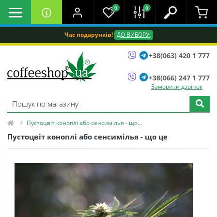
0
0
Час подарунків!
ДО ВИБОРУ!
+38(063) 420 1 777
+38(066) 247 1 777
Замовити дзвінок
Пустоцвіт коноплі або сенсимілья - що це
Пустоцвіт коноплі або сенсимілья - що це