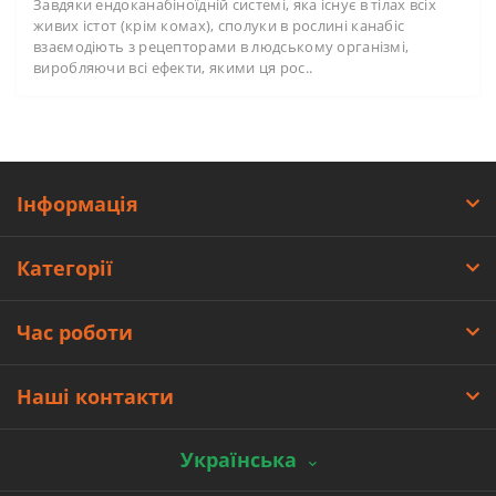
Завдяки ендоканабіноїдній системі, яка існує в тілах всіх
живих істот (крім комах), сполуки в рослині канабіс
взаємодіють з рецепторами в людському організмі,
виробляючи всі ефекти, якими ця рос..
Інформація
Категорії
Час роботи
Наші контакти
Українська