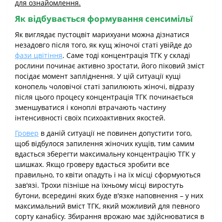
для ознайомлення.
Як відбувається формування сенсимільї
Як виглядає пустоцвіт марихуани можна дізнатися
незадовго після того, як кущ жіночої статі увійде до
фази цвітіння
. Саме тоді концентрація ТГК у складі
рослини починає активно зростати, його піковий зміст
посідає момент запліднення. У цій ситуації кущі
конопель чоловічої статі запилюють жіночі, відразу
після цього процесу концентрація ТГК починається
зменшуватися і коноплі втрачають частину
інтенсивності своїх психоактивних якостей.
Гровер
в даній ситуації не повинен допустити того,
щоб відбулося запилення жіночих кущів, тим самим
вдасться зберегти максимальну концентрацію ТГК у
шишках. Якщо гроверу вдасться зробити все
правильно, то квіти опадуть і на їх місці сформуються
зав'язі. Трохи пізніше на їхньому місці виростуть
бутони, всередині яких буде в'язке наповнення – у них
максимальний вміст ТГК, який можливий для певного
сорту канабісу. Збирання врожаю має здійснюватися в