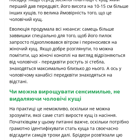
перший дав передцвіт, його висота на 10-15 см більше
інших кущів, то велика ймовірність того, що це
чоловічий кущ.
Еволюція продумала всі нюанси: самець більше
заввишки спеціально для того, щоб його пилок
запросто підхоплювався вітром і переносився на
жіночий кущ. Якщо добре розглянути, то можна
помітити, що жіночі коноплі на вигляд відрізняються
від чоловічої - передквіти ростуть зі стебла,
знаходяться максимально близько до нього. А ось у
чоловічому канабісі передквіти знаходяться на
відстані.
Чи можна вирощувати сенсимилью, не
видаляючи чоловічі кущі
На практиці це неможливо, оскільки не можна
зрозуміти, якої саме статі виросте кущ із насіння.
Початківцям у цьому питанні важче, оскільки потрібно
грамотно ідентифікувати стать куща та своєчасно
відсадити самців трохи далі. Брідери розв'язали цю