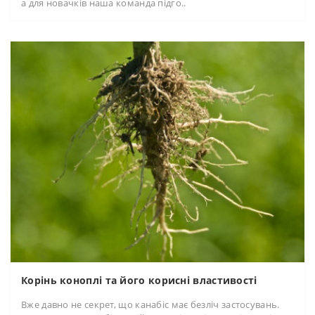
а для новачків наша команда підго..
Корінь коноплі та його корисні властивості
Вже давно не секрет, що канабіс має безліч застосувань.