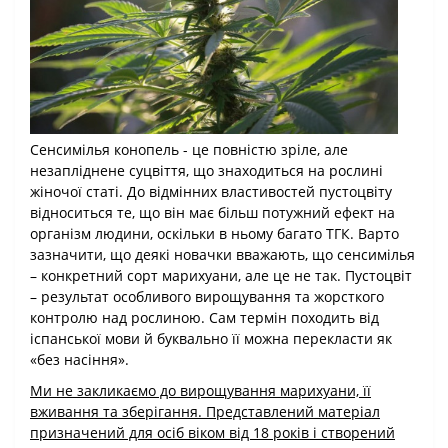
Сенсимілья конопель - це повністю зріле, але
незапліднене суцвіття, що знаходиться на рослині
жіночої статі. До відмінних властивостей пустоцвіту
відноситься те, що він має більш потужний ефект на
організм людини, оскільки в ньому багато ТГК. Варто
зазначити, що деякі новачки вважають, що сенсимілья
– конкретний сорт марихуани, але це не так. Пустоцвіт
– результат особливого вирощування та жорсткого
контролю над рослиною. Сам термін походить від
іспанської мови й буквально її можна перекласти як
«без насіння».
Ми не закликаємо до вирощування марихуани, її
вживання та зберігання. Представлений матеріал
призначений для осіб віком від 18 років і створений