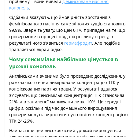
проблему – вони вивели
фемінізоване насіння
конопель
.
Сідбанки вказують, що ймовірність зростання з
фемінізованого насіння саме жіночих кущів становить
99,9%. Зверніть увагу, що цей 0,1% припадає на те, що
гровер може в процесі піддати рослину стресу, в
результаті чого з'явиться
гермафродит
. Але подібне
трапляється вкрай рідко.
Чому сенсимілья найбільше цінується в
урожаї конопель
Англійськими вченими було проведено дослідження, у
рамках якого вони вимірювали концентрацію ТГК у
конфіскованих партіях трави. У результаті вдалося
з'ясувати, що сенсимілья концентрація ТГК становила
21%, а в запиленої марихуани лише 10%. Це середні
цифри, оскільки під час домашнього вирощування
гровери можуть виростити пустоцвіти з концентрацією
ТГК 24-26%.
Найчастіше цей високоякісний урожай вирощується
для домашнього використання, оскільки для медичних