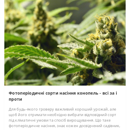
Фотоперіодичні сорти насіння конопель - всі за і
проти
Для будь-якого гроверу важливий хороший урожай, але
щоб його отримати необхідно вибрати відповідний сорт
під кліматичні умови та спосіб вирощування. Що таке
фотоперіодичне насіння, знає кожен досвідчений садівник,