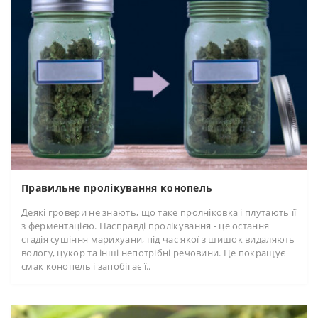
Правильне пролікування конопель
Деякі гровери не знають, що таке пролніковка і плутають її
з ферментацією. Насправді пролікування - це остання
стадія сушіння марихуани, під час якої з шишок видаляють
вологу, цукор та інші непотрібні речовини. Це покращує
смак конопель і запобігає ї..