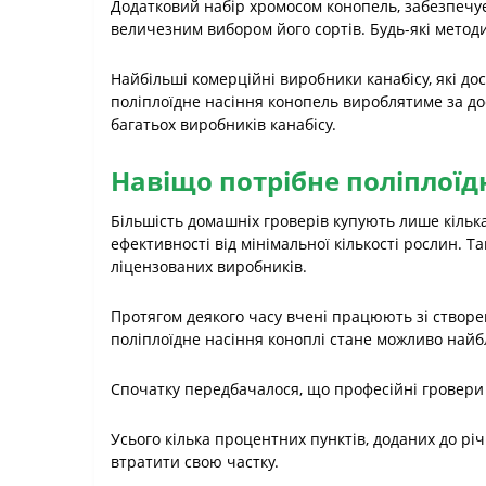
Додатковий набір хромосом конопель, забезпечує
величезним вибором його сортів. Будь-які метод
Найбільші комерційні виробники канабісу, які д
поліплоїдне насіння конопель вироблятиме за д
багатьох виробників канабісу.
Навіщо потрібне поліплоїд
Більшість домашніх гроверів купують лише кільк
ефективності від мінімальної кількості рослин. 
ліцензованих виробників.
Протягом деякого часу вчені працюють зі створен
поліплоїдне насіння коноплі стане можливо най
Спочатку передбачалося, що професійні гровери к
Усього кілька процентних пунктів, доданих до рі
втратити свою частку.