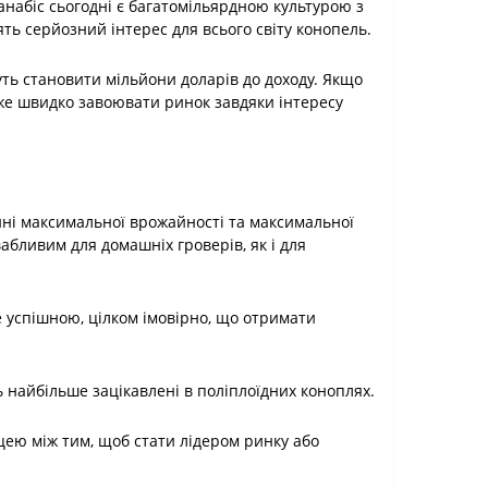
анабіс сьогодні є багатомільярдною культурою з
ь серйозний інтерес для всього світу конопель.
уть становити мільйони доларів до доходу. Якщо
же швидко завоювати ринок завдяки інтересу
нні максимальної врожайності та максимальної
абливим для домашніх гроверів, як і для
е успішною, цілком імовірно, що отримати
ь найбільше зацікавлені в поліплоїдних коноплях.
ицею між тим, щоб стати лідером ринку або