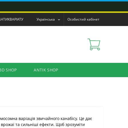
АНТИКВАРІАТУ
Українська
Особистий кабінет
BD SHOP
ANTIK SHOP
омосомна варіація звичайного канабісу. Це дає
врожаї та сильніші ефекти. Щоб зрозуміти