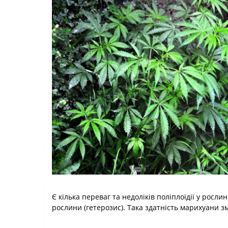
Є кілька переваг та недоліків поліплоїдії у росл
рослини (гетерозис). Така здатність марихуани 