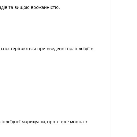
їдів та вищою врожайністю.
 спостерігаються при введенні поліплоїдії в
іплоїдної марихуани, проте вже можна з