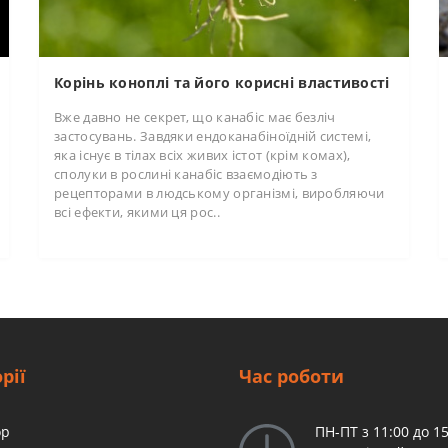
Корінь коноплі та його корисні властивості
Вже давно не секрет, що канабіс має безліч
застосувань. Завдяки ендоканабіноїдній системі,
яка існує в тілах всіх живих істот (крім комах),
сполуки в рослині канабіс взаємодіють з
рецепторами в людському організмі, виробляючи
всі ефекти, якими ця рос..
рії
Час роботи
op
ПН-ПТ з 11:00 до 15