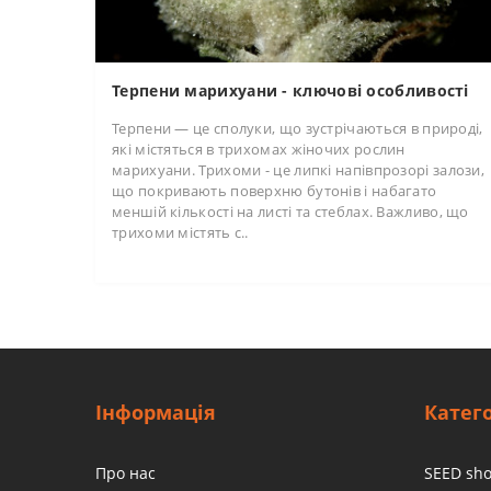
Терпени марихуани - ключові особливості
Терпени — це сполуки, що зустрічаються в природі,
які містяться в трихомах жіночих рослин
марихуани. Трихоми - це липкі напівпрозорі залози,
що покривають поверхню бутонів і набагато
меншій кількості на листі та стеблах. Важливо, що
трихоми містять с..
Інформація
Катего
Про нас
SEED sh