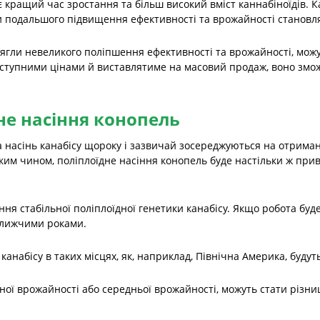
 кращий час зростання та більш високий вміст каннабіноїдів. К
и подальшого підвищення ефективності та врожайності становлят
осягли невеликого поліпшення ефективності та врожайності, мож
оступними цінами й виставлятиме на масовий продаж, воно змо
не насіння конопель
а насінь канабісу щороку і зазвичай зосереджуються на отрима
Таким чином, поліплоїдне насіння конопель буде настільки ж прив
ня стабільної поліплоїдної генетики канабісу. Якщо робота буд
ближчими роками.
анабісу в таких місцях, як, наприклад, Північна Америка, будут
чної врожайності або середньої врожайності, можуть стати різн