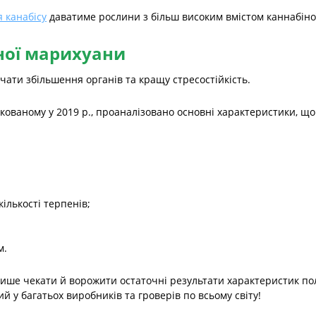
я канабісу
даватиме рослини з більш високим вмістом каннабіно
ної марихуани
ати збільшення органів та кращу стресостійкість.
ікованому у 2019 р., проаналізовано основні характеристики, що
ількості терпенів;
м.
ише чекати й ворожити остаточні результати характеристик пол
й у багатьох виробників та гроверів по всьому світу!