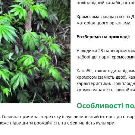
поліплоїдний канабіс, потр
Хромосома складається із Д
матеріал цього організму.
Розберемо на прикладі:
У людини 23 пари хромосом,
наборі дві парні хромосоми 
Канабіс, також є диплоїдни
хромосом (замість двох), ка
характеристики. Поліплоїдн
хромосом замість звичайни
Особливості по
ин. Головна причина, через яку існує величезний інтерес до ство
зможе підвищити врожайність та ефективність культури.