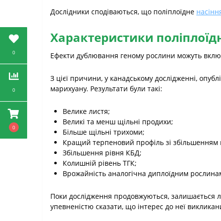
Дослідники сподіваються, що поліплоїдне
насінн
Характеристики поліплоїд
0
Ефекти дублювання геному рослини можуть включ
З цієї причини, у канадському дослідженні, опубл
марихуану. Результати були такі:
0
Велике листя;
Великі та менш щільні продихи;
0
Більше щільні трихоми;
Кращий терпеновий профіль зі збільшенням к
Збільшення рівня КБД;
Колишній рівень ТГК;
Врожайність аналогічна диплоїдним рослина
Поки дослідження продовжуються, залишається л
упевненістю сказати, що інтерес до неї викликани