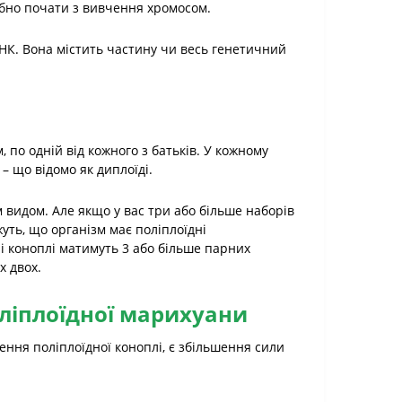
ібно почати з вивчення хромосом.
НК. Вона містить частину чи весь генетичний
 по одній від кожного з батьків. У кожному
– що відомо як диплоїді.
м видом. Але якщо у вас три або більше наборів
жуть, що організм має поліплоїдні
і коноплі матимуть 3 або більше парних
х двох.
ліплоїдної марихуани
рення поліплоїдної коноплі, є збільшення сили