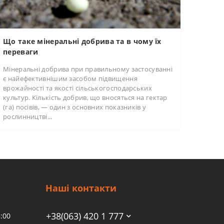
Що таке мінеральні добрива та в чому їх
переваги
Мінеральні добрива при правильному застосуванні
є найефективнішим засобом підвищення
врожайності та якості сільськогосподарських
культур. Кількість добрив, що вносяться на гектар
(га) посівів, — один з основних показників у
рослинництві...
Наші контакти
+38(063) 420 1 777
:00