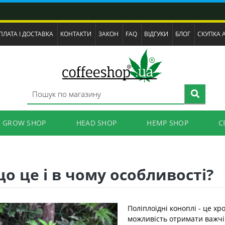
ПЛАТА І ДОСТАВКА
КОНТАКТИ
ЗАКОН
FAQ
ВІДГУКИ
БЛОГ
СКУПКА 
GROW SHOP
HEAD SHOP
HEMP SHOP
C
що це і в чому особливості?
Поліплоїдні коноплі - це хр
можливість отримати важчі 