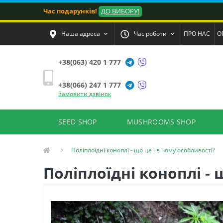
Час подарунків!
ДО ВИБОРУ!
Наша адреса
Час роботи
ПРО НАС
О
+38(063) 420 1 777
+38(066) 247 1 777
Замовити дзвінок
SEED SHOP
MUSHROOMS SHOP
Поліплоїдні коноплі - що це і в чому особливості?
Поліплоїдні коноплі - 