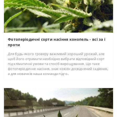
Фотоперіодичні сорти насіння конопель - всі за і
проти
Для будь-якого гроверу важливий хороший урожай, але
щоб його отримати необхідно вибрати відповідний сорт
під кліматичні умови та спосіб вирощування. Що таке
фотоперіодичне насіння, знає кожен досвідчений садівник,
а для новачків наша команда підго..