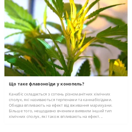
Що таке флавоноїди у конопель?
Канабіс складається з сотень різноманітних хімічних
сполук, які називаються терпенами та каннабіоїдами.
Обидва впливають на ефект від вживання марихуани.
Більше того, нещодавно вченими виявили інший тип
хімічних сполук, які також впливають на ефект. ..