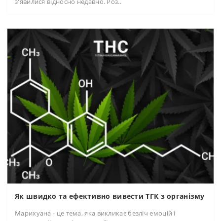
з'явилися відносно недавно. Роз..
Як швидко та ефективно вивести ТГК з організму
Марихуана - це тема, яка викликає безліч емоцій і