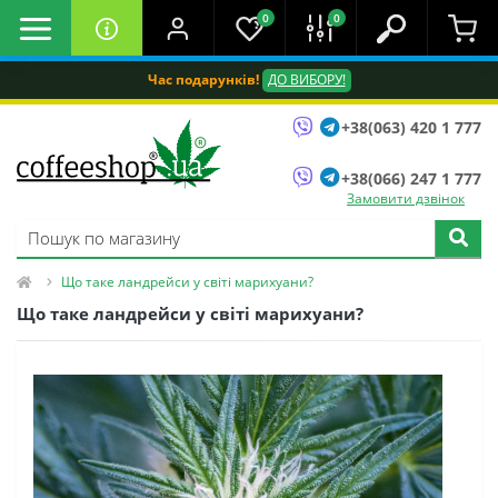
0
0
Час подарунків!
ДО ВИБОРУ!
+38(063) 420 1 777
+38(066) 247 1 777
Замовити дзвінок
Що таке ландрейси у світі марихуани?
Що таке ландрейси у світі марихуани?