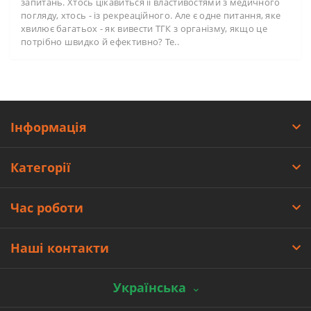
запитань. Хтось цікавиться її властивостями з медичного
погляду, хтось - із рекреаційного. Але є одне питання, яке
хвилює багатьох - як вивести ТГК з організму, якщо це
потрібно швидко й ефективно? Те..
Інформація
Категорії
Час роботи
Наші контакти
Українська