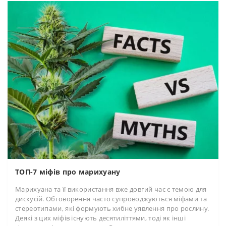
ТОП-7 міфів про марихуану
Марихуана та її використання вже довгий час є темою для
дискусій. Обговорення часто супроводжуються міфами та
стереотипами, які формують хибне уявлення про рослину.
Деякі з цих міфів існують десятиліттями, тоді як інші