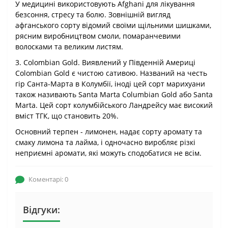
У медицині використовують Afghani для лікування
безсоння, стресу та болю. Зовнішній вигляд
афганського сорту відомий своїми щільними шишками,
рясним виробництвом смоли, помаранчевими
волосками та великим листям.
3. Colombian Gold. Виявлений у Південній Америці
Colombian Gold є чистою сативою. Названий на честь
гір Санта-Марта в Колумбії, іноді цей сорт марихуани
також називають Santa Marta Columbian Gold або Santa
Marta. Цей сорт колумбійського Ландрейсу має високий
вміст ТГК, що становить 20%.
Основний терпен - лимонен, надає сорту аромату та
смаку лимона та лайма, і одночасно виробляє різкі
неприємні аромати, які можуть сподобатися не всім.
Коментарі: 0
Відгуки: