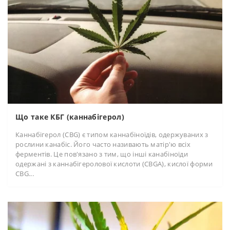
Що таке КБГ (каннабігерол)
Каннабігерол (CBG) є типом каннабіноїдів, одержуваних з
рослини канабіс. Його часто називають матір'ю всіх
ферментів. Це пов'язано з тим, що інші канабіноїди
одержані з каннабігеролової кислоти (CBGA), кислої форми
CBG...