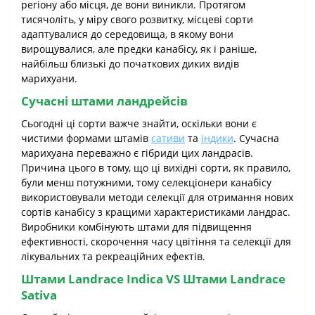
регіону або місця, де вони виникли. Протягом
тисячоліть, у міру свого розвитку, місцеві сорти
адаптувалися до середовища, в якому вони
вирощувалися, але предки канабісу, як і раніше,
найбільш близькі до початкових диких видів
марихуани.
Сучасні штами ландрейсів
Сьогодні ці сорти важче знайти, оскільки вони є
чистими формами штамів
сативи
та
індики
. Сучасна
марихуана переважно є гібриди цих ландрасів.
Причина цього в тому, що ці вихідні сорти, як правило,
були менш потужними, тому селекціонери канабісу
використовували методи селекції для отримання нових
сортів канабісу з кращими характеристиками ландрас.
Виробники комбінують штами для підвищення
ефективності, скорочення часу цвітіння та селекції для
лікувальних та рекреаційних ефектів.
Штами Landrace Indica VS Штами Landrace
Sativa