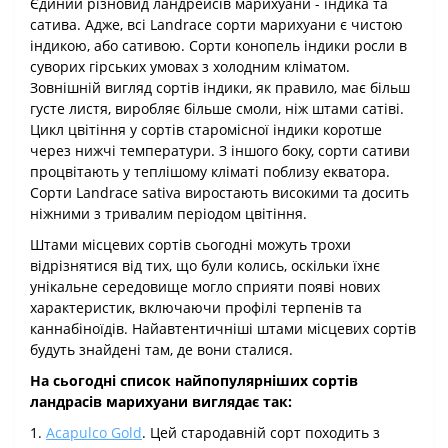
Єдиний різновид ландрейсів марихуани - індика та
сатива. Адже, всі Landrace сорти марихуани є чистою
індикою, або сативою. Сорти конопель індики росли в
суворих гірських умовах з холодним кліматом.
Зовнішній вигляд сортів індики, як правило, має більш
густе листя, виробляє більше смоли, ніж штами сатіві.
Цикл цвітіння у сортів старомісної індики коротше
через нижчі температури. З іншого боку, сорти сативи
процвітають у теплішому кліматі поблизу екватора.
Сорти Landrace sativa виростають високими та досить
ніжними з тривалим періодом цвітіння.
Штами місцевих сортів сьогодні можуть трохи
відрізнятися від тих, що були колись, оскільки їхнє
унікальне середовище могло сприяти появі нових
характеристик, включаючи профілі терпенів та
каннабіноїдів. Найавтентичніші штами місцевих сортів
будуть знайдені там, де вони сталися.
На сьогодні список найпопулярніших сортів
ландрасів марихуани виглядає так:
1.
Acapulco Gold
. Цей стародавній сорт походить з