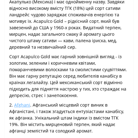
Акапулько (Мексика) і має однойменну назву. Завдяки
відносно високому вмісту ТГК (18%) цей сорт сативи
ландрейс чудово заряджає споживачів енергією та
мотивує їх. Acapulco Gold – рідкісний сорт, який був
завезений до США у 1960-х роках. Видатний терпен,
мирцен, надає загального смаку й аромату цього
чистого штаму сативи — кави, палена іриска, мед,
деревний та незвичайний сир.
Сорт Acapulco Gold має гарний зовнішній вигляд - із
золотим, зеленим і коричневим квітами,
помаранчевими волосками та смолистими суцвіттями.
Він має гарну репутацію серед любителів канабісу в
країнах легалайзу. Цей мексиканський сорт відмінно
підходить для підняття настрою у тих, хто страждає на
депресію, стрес і занепокоєння.
2.
Afghani
. Афганський місцевий сорт виник в
Афганістані, і також згадується ентузіастами канабісу,
як афганка. Унікальний штам індики із вмістом ТГК
19%. Він містить мирценовий терпен, який надає
афганці землістий та солодкий аромат.