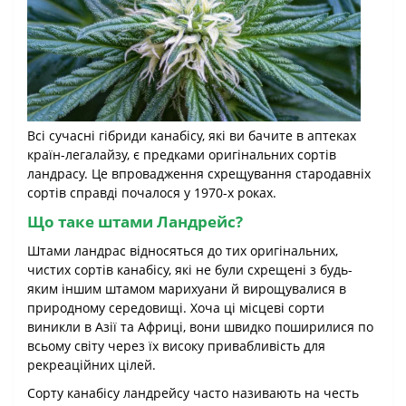
Всі сучасні гібриди канабісу, які ви бачите в аптеках
країн-легалайзу, є предками оригінальних сортів
ландрасу. Це впровадження схрещування стародавніх
сортів справді почалося у 1970-х роках.
Що таке штами Ландрейс?
Штами ландрас відносяться до тих оригінальних,
чистих сортів канабісу, які не були схрещені з будь-
яким іншим штамом марихуани й вирощувалися в
природному середовищі. Хоча ці місцеві сорти
виникли в Азії та Африці, вони швидко поширилися по
всьому світу через їх високу привабливість для
рекреаційних цілей.
Сорту канабісу ландрейсу часто називають на честь