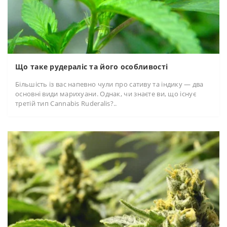
Що таке рудераліс та його особливості
Більшість із вас напевно чули про сативу та індику — два
основні види марихуани. Однак, чи знаєте ви, що існує
третій тип Cannabis Ruderalis?..