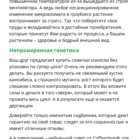
повышенной температурой из-за вышедшего из строя
вентилятора. А ведь любое несанкционированное
изменение микроклимата в гроубоксе растение
воспринимает за стресс. Так что поберегите свои
труды и вкладывайтесь в достойные приобретения,
которые принесут Вам радость от процесса, а Вашим
растениям – здоровье и бодрый внешний вид.
Непроверенная генетика
Ваш друг предлагает купить семечки конопли без
упаковки по супер-цене? Очень не рекомендуем этого
делать. Вы рискуете получить не свеженький кустик
каннабиса, а страшного мутанта, рост которого будет
слишком сложно контролировать. В итоге Вы вложите
силы и деньги в того «зверя», который может и не
прожить весь цикл. А в результате ещё и окажется
дёрганцем.
Доверяйте только именитым сидбанкам, которые дают
гарантию на свой товар, следят за его сохранностью и
имеют отличные отзывы.
А в завершение – небольшой совет от Coffeeshop® для