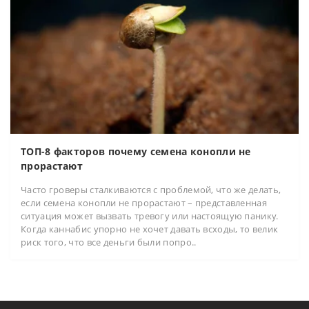
ТОП-8 факторов почему семена конопли не
прорастают
Часто гроверы сталкиваются с проблемой, что же делать,
если семена конопли не прорастают – представленная
ситуация может вызвать тревогу или настоящую панику.
Когда каннабис упорно не хочет давать всходы, то велик
риск того, что все деньги были попро..