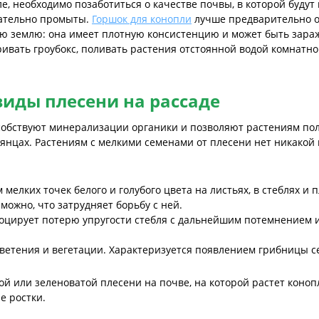
е, необходимо позаботиться о качестве почвы, в которой буду
щательно промыты.
Горшок для конопли
лучше предварительно о
ую землю: она имеет плотную консистенцию и может быть зар
ривать гроубокс, поливать растения отстоянной водой комнатн
иды плесени на рассаде
особствуют минерализации органики и позволяют растениям по
еянцах. Растениям с мелкими семенами от плесени нет никакой 
мелких точек белого и голубого цвета на листьях, в стеблях и
ожно, что затрудняет борьбу с ней.
воцирует потерю упругости стебля с дальнейшим потемнением и
ветения и вегетации. Характеризуется появлением грибницы се
ой или зеленоватой плесени на почве, на которой растет коноп
е ростки.