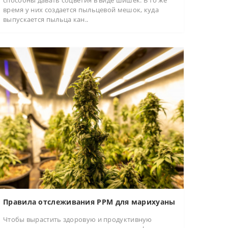
способны давать соцветия в виде шишек. В то же
время у них создается пыльцевой мешок, куда
выпускается пыльца кан..
Правила отслеживания PPM для марихуаны
Чтобы вырастить здоровую и продуктивную