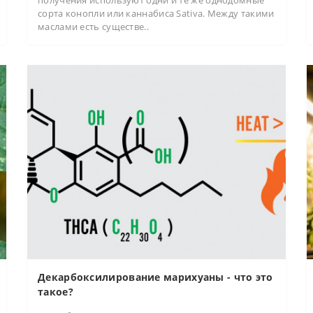
получения используют одни и те же однодомные
сорта конопли или каннабиса Sativa. Между такими
маслами есть существе..
Декарбоксилирование марихуаны - что это
такое?