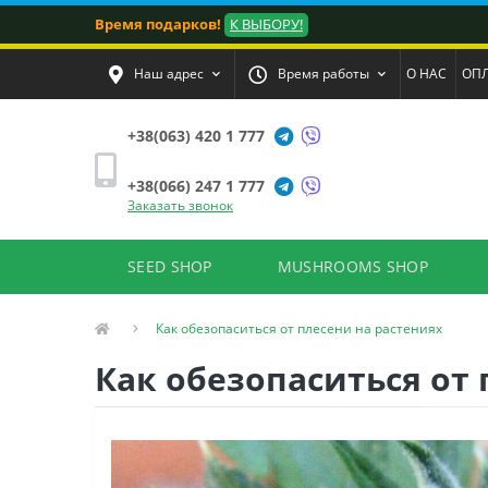
Время подарков!
К ВЫБОРУ!
Наш адрес
Время работы
О НАС
ОПЛ
+38(063) 420 1 777
+38(066) 247 1 777
Заказать звонок
SEED SHOP
MUSHROOMS SHOP
Как обезопаситься от плесени на растениях
Как обезопаситься от 