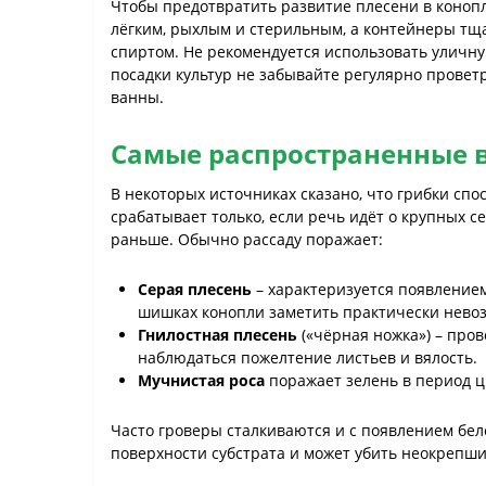
Чтобы предотвратить развитие плесени в конопл
лёгким, рыхлым и стерильным, а контейнеры т
спиртом. Не рекомендуется использовать уличн
посадки культур не забывайте регулярно провет
ванны.
Самые распространенные в
В некоторых источниках сказано, что грибки сп
срабатывает только, если речь идёт о крупных с
раньше. Обычно рассаду поражает:
Серая плесень
– характеризуется появлением 
шишках конопли заметить практически невозм
Гнилостная плесень
(«чёрная ножка») – про
наблюдаться пожелтение листьев и вялость.
Мучнистая роса
поражает зелень в период ц
Часто гроверы сталкиваются и с появлением бел
поверхности субстрата и может убить неокрепши