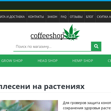
АТА И ДОСТАВКА
КОНТАКТЫ
ЗАКОН
FAQ
ОТЗЫВЫ
БЛОГ
СКУПКА 
GROW SHOP
HEAD SHOP
HEMP SHOP
C
плесени на растениях
Для гроверов защита коноп
сохранения здоровья расте