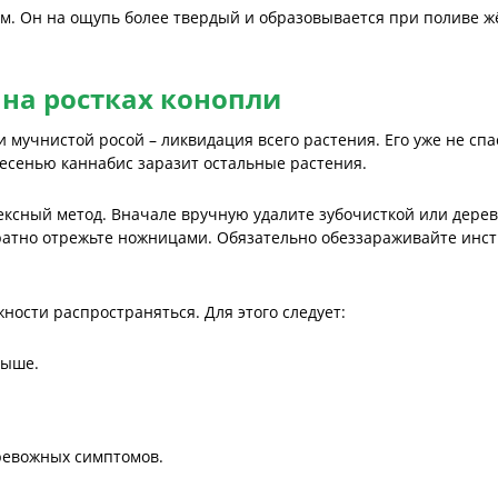
м. Он на ощупь более твердый и образовывается при поливе ж
 на ростках конопли
мучнистой росой – ликвидация всего растения. Его уже не спа
лесенью каннабис заразит остальные растения.
ексный метод. Вначале вручную удалите зубочисткой или дере
ратно отрежьте ножницами. Обязательно обеззараживайте инст
ости распространяться. Для этого следует:
выше.
ревожных симптомов.