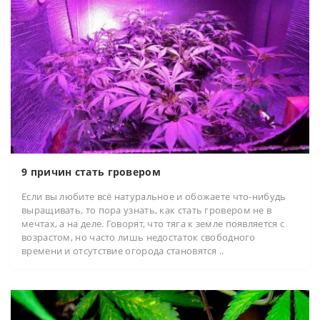
9 причин стать гровером
Если вы любите всё натуральное и обожаете что-нибудь
выращивать, то пора узнать, как стать гровером не в
мечтах, а на деле. Говорят, что тяга к земле появляется с
возрастом, но часто лишь недостаток свободного
времени и отсутствие огорода становятся ..