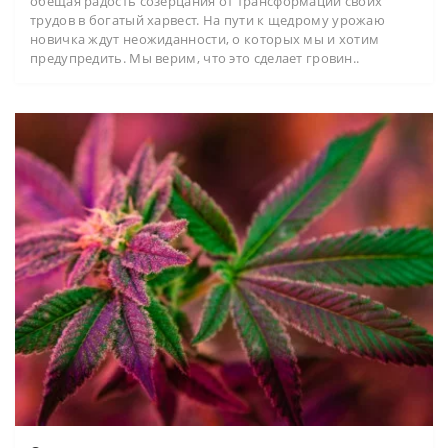
обещая радость созерцания от трансформации своих
трудов в богатый харвест. На пути к щедрому урожаю
новичка ждут неожиданности, о которых мы и хотим
предупредить. Мы верим, что это сделает гровин..