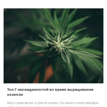
Топ-7 неожиданностей во время выращивания
конопли
Мир грова велик и притягателен. Он манит коноплеводов,