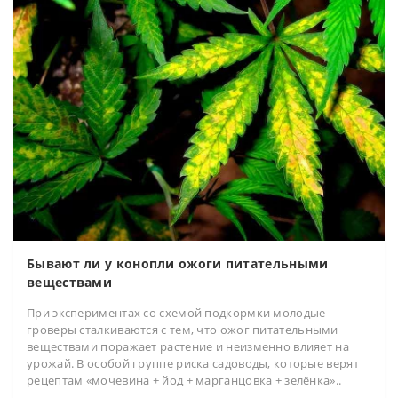
Бывают ли у конопли ожоги питательными
веществами
При экспериментах со схемой подкормки молодые
гроверы сталкиваются с тем, что ожог питательными
веществами поражает растение и неизменно влияет на
урожай. В особой группе риска садоводы, которые верят
рецептам «мочевина + йод + марганцовка + зелёнка»..