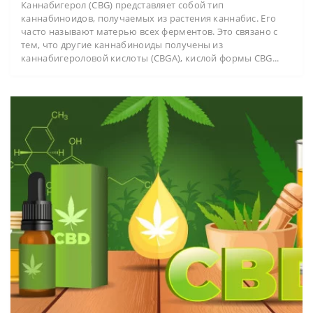
Каннабигерол (CBG) представляет собой тип
каннабиноидов, получаемых из растения каннабис. Его
часто называют матерью всех ферментов. Это связано с
тем, что другие каннабиноиды получены из
каннабигероловой кислоты (CBGA), кислой формы CBG...