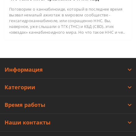
Поговорим о каннабиноиде, который в последнее время
вызвал немалый ажиотаж в мировом сообществе -
гексагидроканнабиноле, или сокращенно HHC. Вы,
наверное, уже слышали о ТГК (THC) и КБД (CBD), этих
«звездах» каннабиноидного мира. Но что такое HHC и че..
Информация
Категории
Время работы
Наши контакты