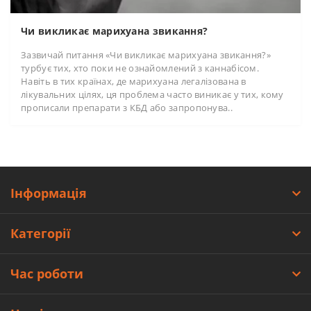
Чи викликає марихуана звикання?
Зазвичай питання «Чи викликає марихуана звикання?»
турбує тих, хто поки не ознайомлений з каннабісом.
Навіть в тих країнах, де марихуана легалізована в
лікувальних цілях, ця проблема часто виникає у тих, кому
прописали препарати з КБД або запропонува..
Інформація
Категорії
Час роботи