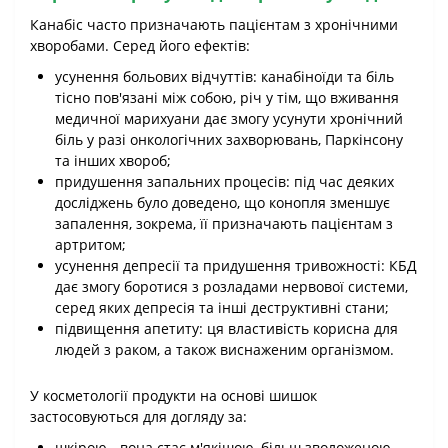
Канабіс часто призначають пацієнтам з хронічними
хворобами. Серед його ефектів:
усунення больових відчуттів: канабіноїди та біль
тісно пов'язані між собою, річ у тім, що вживання
медичної марихуани дає змогу усунути хронічний
біль у разі онкологічних захворювань, Паркінсону
та інших хвороб;
придушення запальних процесів: під час деяких
досліджень було доведено, що конопля зменшує
запалення, зокрема, її призначають пацієнтам з
артритом;
усунення депресії та придушення тривожності: КБД
дає змогу боротися з розладами нервової системи,
серед яких депресія та інші деструктивні стани;
підвищення апетиту: ця властивість корисна для
людей з раком, а також виснаженим організмом.
У косметології продукти на основі шишок
застосовуються для догляду за:
шкірою - вона стає м'якішою, більш зволоженою,