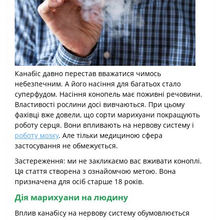
Канабіс давно перестав вважатися чимось
небезпечним. А його насіння для багатьох стало
суперфудом. Насіння конопель має поживні речовини.
Властивості рослини досі вивчаються. При цьому
фахівці вже довели, що сорти марихуани покращують
роботу серця. Вони впливають на нервову систему і
роботу мозку
. Але тільки медициною сфера
застосування не обмежується.
Застереження: ми не закликаємо вас вживати коноплі.
Ця стаття створена з ознайомчою метою. Вона
призначена для осіб старше 18 років.
Дія марихуани на людину
Вплив канабісу на нервову систему обумовлюється