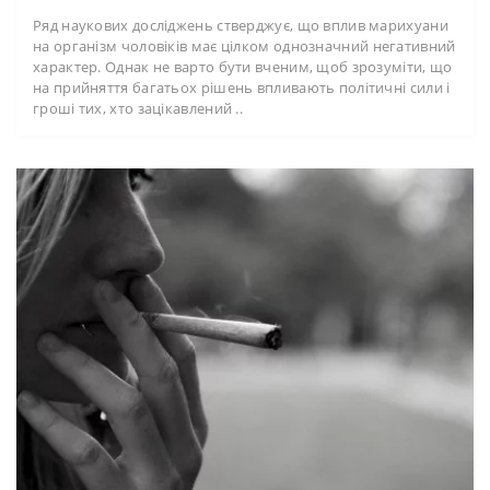
Ряд наукових досліджень стверджує, що вплив марихуани
на організм чоловіків має цілком однозначний негативний
характер. Однак не варто бути вченим, щоб зрозуміти, що
на прийняття багатьох рішень впливають політичні сили і
гроші тих, хто зацікавлений ..