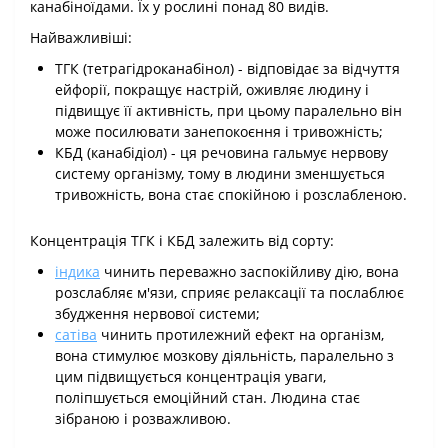
канабіноїдами. Їх у рослині понад 80 видів.
Найважливіші:
ТГК (тетрагідроканабінол) - відповідає за відчуття
ейфорії, покращує настрій, оживляє людину і
підвищує її активність, при цьому паралельно він
може посилювати занепокоєння і тривожність;
КБД (канабідіол) - ця речовина гальмує нервову
систему організму, тому в людини зменшується
тривожність, вона стає спокійною і розслабленою.
Концентрація ТГК і КБД залежить від сорту:
індика
чинить переважно заспокійливу дію, вона
розслабляє м'язи, сприяє релаксації та послаблює
збудження нервової системи;
сатіва
чинить протилежний ефект на організм,
вона стимулює мозкову діяльність, паралельно з
цим підвищується концентрація уваги,
поліпшується емоційний стан. Людина стає
зібраною і розважливою.