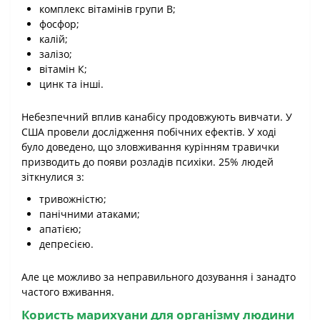
комплекс вітамінів групи В;
фосфор;
калій;
залізо;
вітамін К;
цинк та інші.
Небезпечний вплив канабісу продовжують вивчати. У
США провели дослідження побічних ефектів. У ході
було доведено, що зловживання курінням травички
призводить до появи розладів психіки. 25% людей
зіткнулися з:
тривожністю;
панічними атаками;
апатією;
депресією.
Але це можливо за неправильного дозування і занадто
частого вживання.
Користь марихуани для організму людини