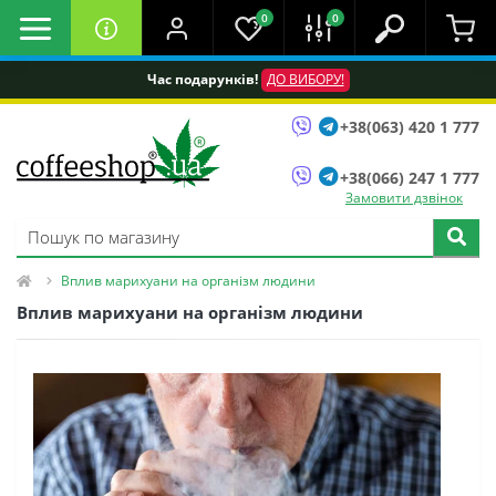
0
0
Час подарунків!
ДО ВИБОРУ!
+38(063) 420 1 777
+38(066) 247 1 777
Замовити дзвінок
Вплив марихуани на організм людини
Вплив марихуани на організм людини