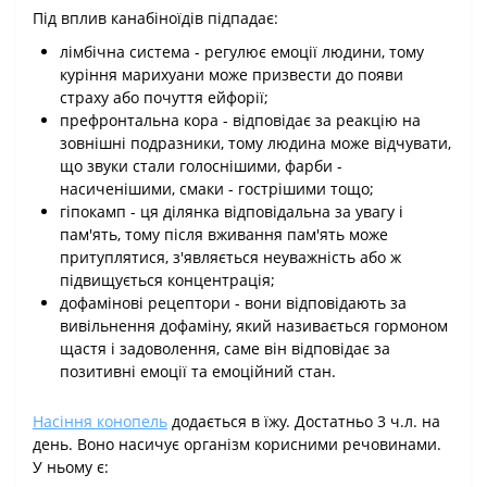
Під вплив канабіноїдів підпадає:
лімбічна система - регулює емоції людини, тому
куріння марихуани може призвести до появи
страху або почуття ейфорії;
префронтальна кора - відповідає за реакцію на
зовнішні подразники, тому людина може відчувати,
що звуки стали голоснішими, фарби -
насиченішими, смаки - гострішими тощо;
гіпокамп - ця ділянка відповідальна за увагу і
пам'ять, тому після вживання пам'ять може
притуплятися, з'являється неуважність або ж
підвищується концентрація;
дофамінові рецептори - вони відповідають за
вивільнення дофаміну, який називається гормоном
щастя і задоволення, саме він відповідає за
позитивні емоції та емоційний стан.
Насіння конопель
додається в їжу. Достатньо 3 ч.л. на
день. Воно насичує організм корисними речовинами.
У ньому є: