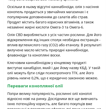
Оскільки в ньому відсутні каннабіноїди, олія з насіння
конопель продається у звичайних магазинах і є
популярним доповненням до салатів або страв.
Продукт містить багато корисних вітамінів, а також
незамінні жирні кислоти Омега-3 та Омега-6.
Олія CBD виробляється з усіх частин рослини. Для його
відокремлення від інших сполук необхідна екстракція -
вплив вуглекислого газу (CO2) або етанолу. В результаті
вилучене масло містить природні каннабіноїди,
флавоноїди та конопляні воски.
Ключовим каннабіноїдом у кінцевому продукті
виступає канабідіол, який і дає йому назву КБД. У такій
олії можуть бути сліди психотропного ТГК, але його
рівень нижче 0,2%, що є юридично законною межею.
Переваги конопляної олії
Попри велику популярність, рослинні олії коноплі
відносно нові на ринку. Дослідники все ще вивчають
їхню потенційну користь, але багато покупців вже
переконані в позитивних ефектах, які вони надають на