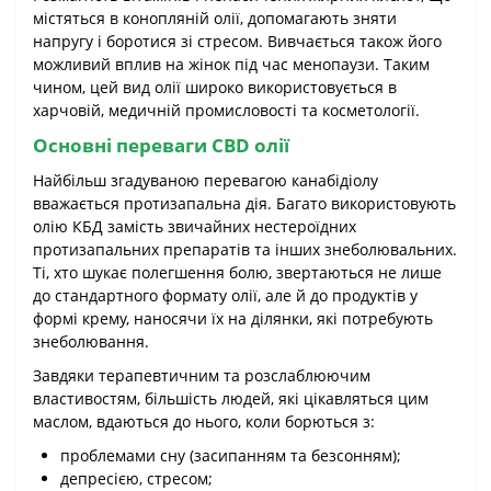
містяться в конопляній олії, допомагають зняти
напругу і боротися зі стресом. Вивчається також його
можливий вплив на жінок під час менопаузи. Таким
чином, цей вид олії широко використовується в
харчовій, медичній промисловості та косметології.
Основні переваги CBD олії
Найбільш згадуваною перевагою канабідіолу
вважається протизапальна дія. Багато використовують
олію КБД замість звичайних нестероїдних
протизапальних препаратів та інших знеболювальних.
Ті, хто шукає полегшення болю, звертаються не лише
до стандартного формату олії, але й до продуктів у
формі крему, наносячи їх на ділянки, які потребують
знеболювання.
Завдяки терапевтичним та розслаблюючим
властивостям, більшість людей, які цікавляться цим
маслом, вдаються до нього, коли борються з:
проблемами сну (засипанням та безсонням);
депресією, стресом;