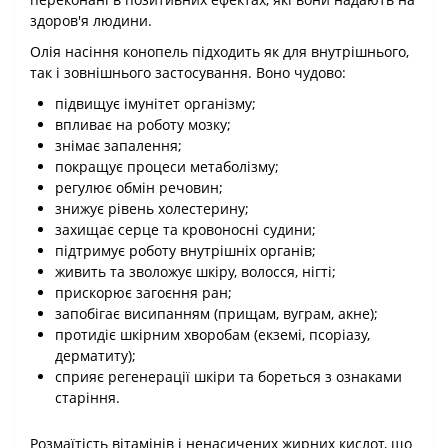
здоров'я людини.
Олія насіння конопель підходить як для внутрішнього,
так і зовнішнього застосування. Воно чудово:
підвищує імунітет організму;
впливає на роботу мозку;
знімає запалення;
покращує процеси метаболізму;
регулює обмін речовин;
знижує рівень холестерину;
захищає серце та кровоносні судини;
підтримує роботу внутрішніх органів;
живить та зволожує шкіру, волосся, нігті;
прискорює загоєння ран;
запобігає висипанням (прищам, вуграм, акне);
протидіє шкірним хворобам (екземі, псоріазу,
дерматиту);
сприяє регенерації шкіри та бореться з ознаками
старіння.
Розмаїтість вітамінів і ненасичених жирних кислот, що