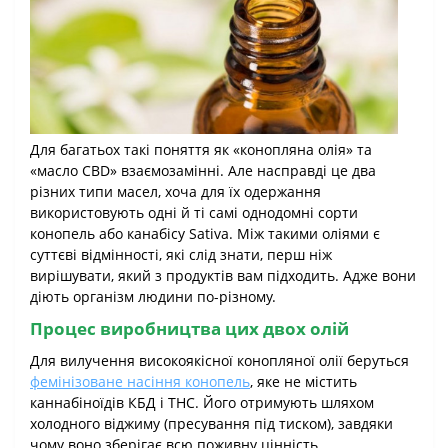
Для багатьох такі поняття як «конопляна олія» та
«масло CBD» взаємозамінні. Але насправді це два
різних типи масел, хоча для їх одержання
використовують одні й ті самі однодомні сорти
конопель або канабісу Sativa. Між такими оліями є
суттєві відмінності, які слід знати, перш ніж
вирішувати, який з продуктів вам підходить. Адже вони
діють організм людини по-різному.
Процес виробництва цих двох олій
Для вилучення високоякісної конопляної олії беруться
фемінізоване насіння конопель
, яке не містить
каннабіноїдів КБД і THC. Його отримують шляхом
холодного віджиму (пресування під тиском), завдяки
чому воно зберігає всю поживну цінність.