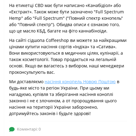
На етикетці CBD має бути написано «Канабідіол» або
«Екстракт». Також може бути зазначено "Full Spectrum
Hemp" або "Full Spectrum" ("Повний спектр конопель"
або "Повний спектр"). Обидва описи є ознакою того,
що це масло КБД, багате на фіто каннабіноїди.
На сайті сідшопа Coffeeshop ви можете за найкращими
цінами купити насіння сортів «Індіка» та «Сатива».
Вони використовуються в медичних цілях, кулінарії, а
також косметології. Товар продається на легальній
основі. Якщо ви вагаєтесь з вибором, наші менеджери
проконсультують вас.
Ми доставляємо
насіння конопель Новою Поштою
в
будь-яке місто та регіон України. При цьому ми
нагадуємо, купівля та зберігання насіння коноплі
законно і не є злочином, а от пророщування цього
насіння на території України заборонено,
дотримуйтесь законів і будьте здорові!
Коментарі: 0