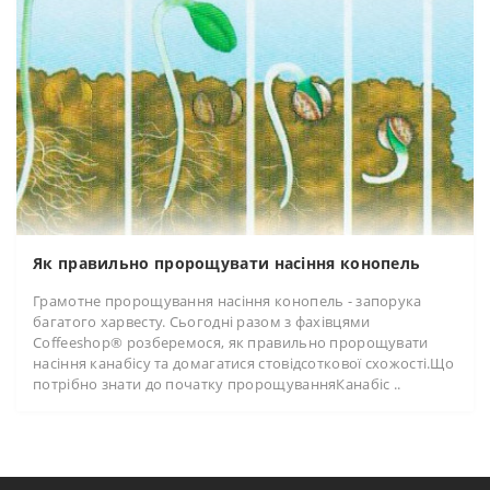
Як правильно пророщувати насіння конопель
Грамотне пророщування насіння конопель - запорука
багатого харвесту. Сьогодні разом з фахівцями
Coffeeshop® розберемося, як правильно пророщувати
насіння канабісу та домагатися стовідсоткової схожості.Що
потрібно знати до початку пророщуванняКанабіс ..