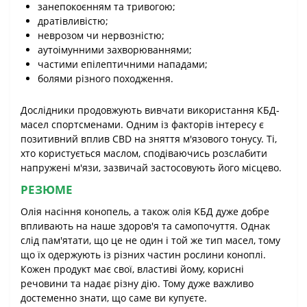
занепокоєнням та тривогою;
дратівливістю;
неврозом чи нервозністю;
аутоімунними захворюваннями;
частими епілептичними нападами;
болями різного походження.
Дослідники продовжують вивчати використання КБД-
масел спортсменами. Одним із факторів інтересу є
позитивний вплив CBD на зняття м'язового тонусу. Ті,
хто користується маслом, сподіваючись розслабити
напружені м'язи, зазвичай застосовують його місцево.
РЕЗЮМЕ
Олія насіння конопель, а також олія КБД дуже добре
впливають на наше здоров'я та самопочуття. Однак
слід пам'ятати, що це не один і той же тип масел, тому
що їх одержують із різних частин рослини коноплі.
Кожен продукт має свої, властиві йому, корисні
речовини та надає різну дію. Тому дуже важливо
достеменно знати, що саме ви купуєте.