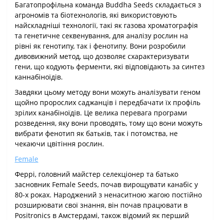
Багатопрофільна команда Buddha Seeds складається з
агрономів та біотехнологів, які використовують
найскладніші технології, такі як газова хроматографія
та генетичне секвенування, для аналізу рослин на
рівні як генотипу, так і фенотипу. Вони розробили
дивовижний метод, що дозволяє схарактеризувати
гени, що кодують ферменти, які відповідають за синтез
каннабіноїдів.
Завдяки цьому методу вони можуть аналізувати геном
щойно пророслих саджанців і передбачати їх профіль
зрілих канабіноїдів. Це велика перевага програми
розведення, яку вони проводять, тому що вони можуть
вибрати фенотип як батьків, так і потомства, не
чекаючи цвітіння рослин.
Female
Феррі, головний майстер селекціонер та батько
засновник Female Seeds, почав вирощувати канабіс у
80-х роках. Народжений з ненаситною жагою постійно
розширювати свої знання, він почав працювати в
Positronics в Амстердамі, також відомий як перший