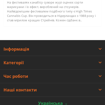
На фестивалях канабісу суворе журі оцінює сорти
марихуани і їх ефект, вироблений на cтоунерiв.
Найвідомішим фестивалем подібного типу є High Times
Cannabis Cup. Він проводиться в Нідерландах з 1988 року і
став мірилом кращих Стрейнiв. Кожен сідбанк в..
Інформація
Категорії
Час роботи
Наші контакти
Українська