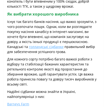
конопель і бути впевненим у 100% сходах, добрій
кількості ТГК, а також у щедрому врожаї.
Як вибрати хорошого виробника
Існує так багато банків насіння, що важко зрозуміти, з
чого розпочати пошук. Однак, коли ви розглядаєте
покупку насіння канабісу в інтернет-магазині, ви
хочете бути впевнені, що компанія заслуговує на
довіру, а якість їхньої продукції є першокласною.
Канадські та
голландські сідбанки
правильний вибір
для забезпечення успішного грова.
Для кожного сорту потрібно багато важкої роботи з
відбору та стабілізації бажаних характеристик та
ретельного контролю якості від проростання до
збирання врожаю, щоб гарантувати успіх. Ця важка
робота принесла повагу та довіру тисяч виробників у
всьому світі.
Надійні сідбанки можна знайти в Україні,
найпопулярніші з них:
Barneys Farm