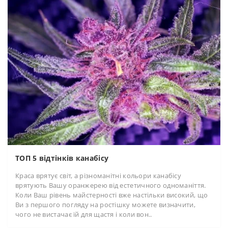
ТОП 5 відтінків канабісу
Краса врятує світ, а різноманітні кольори канабісу
врятують Вашу оранжерею від естетичного одноманіття.
Коли Ваш рівень майстерності вже настільки високий, що
Ви з першого погляду на ростішку можете визначити,
чого не вистачає їй для щастя і коли вон..