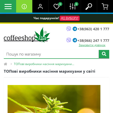
0
0
Час подарунків!
ДО ВИБОРУ!
+38(063) 420 1 777
+38(066) 247 1 777
Замовити дзвінок
ТОПові виробники насіння марихуани у світі
ТОПові виробники насіння марихуани у світі