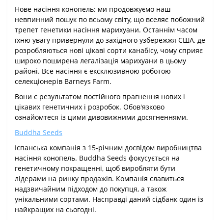
Нове насіння конопель: ми продовжуємо наш
невпинний пошук по всьому світу, що вселяє побожний
трепет генетики насіння марихуани. Останнім часом
їхню увагу привернули до західного узбережжя США, де
розробляються нові цікаві сорти канабісу, чому сприяє
широко поширена легалізація марихуани в цьому
районі. Все насіння є ексклюзивною роботою
селекціонерів Barneys Farm.
Вони є результатом постійного прагнення нових і
цікавих генетичних і розробок. Обов'язково
ознайомтеся із цими дивовижними досягненнями.
Buddha Seeds
Іспанська компанія з 15-річним досвідом виробництва
насіння конопель. Buddha Seeds фокусується на
генетичному покращенні, щоб виробляти бути
лідерами на ринку продажів. Компанія славиться
надзвичайним підходом до покупця, а також
унікальними сортами. Насправді даний сідбанк один із
найкращих на сьогодні.