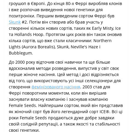
гроушоп в Європі. До кінця 80-х Феррі виробляв клонів
і вже розпочав виведення нової генетики для
позитроніки. Першим виведеним сортом Феррі був
Skunk
#2. Потім він створив або брав участь у
створенні кількох нових сортів, таких як Early Misty, Ice
та Hollands Hoop. Протягом цих років він також оновив
кілька сортів, що вже стали класичними: Northern
Lights (Aurora Borealis), Skunk, Neville's Haze і
Bubblegum.
До 2000 року відточив свої навички та ще більше
вдосконалив методи розведення, випустив у світ своє
перше жіноче насіння. Цей метод і досі відрізняється
від того, що використовують усі інші селекціонери для
створення
фемінізованого насіння
. 2003 став для
Феррі поворотним моментом, коли він вирішив
заснувати власну компанію і заснував компанію
Female Seeds. Найпершим сортом, який він представив
як жіночий сорт був його легендарний сорт ICE®. Всі ці
роки Female Seeds продаються дуже добре завдяки
своїй солідній репутації, а також якості та стабільності
своєї генетики.