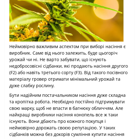
Неймовірно важливим аспектом при виборі насіння є
виробник. Саме від нього залежить, буде цьогоріч
урожай чи ні. Не варто забувати, що існують
недобросовісні сідбанки, які продають насіння другого
(F2) або навіть третього сорту (F3). Від такого посівного
матеріалу гровер отримати мінімальний урожай та
дуже слабку рослину.
Бути надійним постачальником насіння дуже складна
та кропітка робота. Необхідно постійно підтримувати
свою марку, щоб не впасти в багнюку обличчям. Але
найкращі виробники насіння конопель все ж таки
існують. Вони дбають про кожного покупця і
неймовірно дорожать своєю репутацією. У таких
сідбанків можна без докорів сумління купити насіння