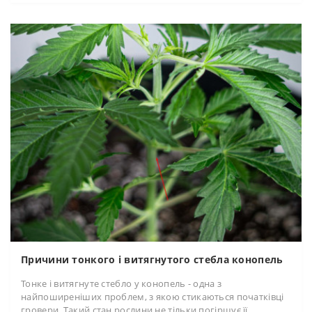
Причини тонкого і витягнутого стебла конопель
Тонке і витягнуте стебло у конопель - одна з
найпоширеніших проблем, з якою стикаються початківці
гровери. Такий стан рослини не тільки погіршує її