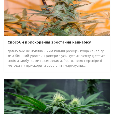
Способи прискорення зростання каннабісу
Давно вже не новина – чим більші розміри куща канабісу,
тим більший урожай. Гровери з усіх куточків світу діляться
своїми здобутками та секретами. Розглянемо перевірені
методи, як прискорити зростання марихуани...