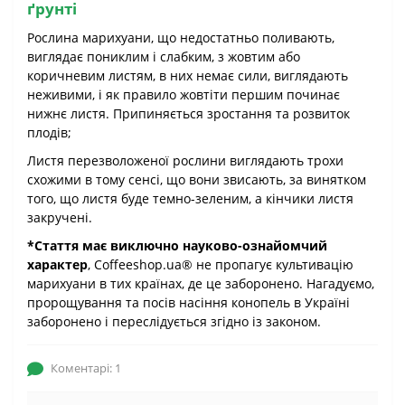
ґрунті
Рослина марихуани, що недостатньо поливають,
виглядає пониклим і слабким, з жовтим або
коричневим листям, в них немає сили, виглядають
неживими, і як правило жовтіти першим починає
нижнє листя. Припиняється зростання та розвиток
плодів;
Листя перезволоженої рослини виглядають трохи
схожими в тому сенсі, що вони звисають, за винятком
того, що листя буде темно-зеленим, а кінчики листя
закручені.
*Стаття має виключно науково-ознайомчий
характер
, Coffeeshop.ua® не пропагує культивацію
марихуани в тих країнах, де це заборонено. Нагадуємо,
пророщування та посів насіння конопель в Україні
заборонено і переслідується згідно із законом.
Коментарі: 1