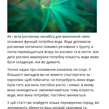
Як і всім рослинам, канабісу для виконання своїх
основних функцій потрібна вода. Вода допомагає
рослинам поглинати поживні речовини з ґрунту, а
потім переміщається вгору по рослині та в листя. Але
дати рослині марихуани потрібну кількість води може
бути складніше, ніж ви думаєте.
Точної науки про поливання конопель не існує. У
більшості випадків ви не можете спостерігати за
корінням, щоб побачити, чи потребують вони води.
Крім того, рослина постійно росте, і клімат, в якому
вона знаходиться, змінюватиметься, тому кількість
води, якої вона потребує, постійно змінюється.
У цій статті ви знайдете кілька перевірених порад, які
допоможуть зберегти ваш урожай здоровим та