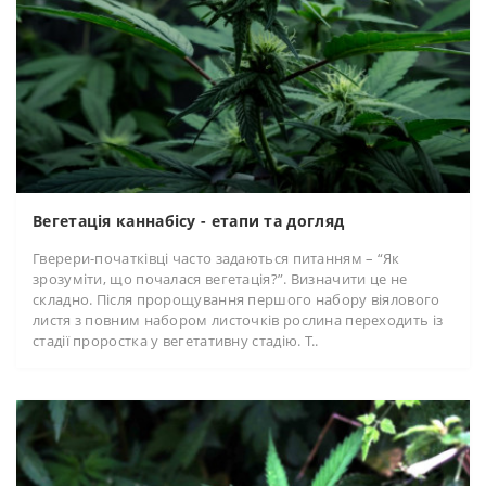
Вегетація каннабісу - етапи та догляд
Гверери-початківці часто задаються питанням – “Як
зрозуміти, що почалася вегетація?”. Визначити це не
складно. Після пророщування першого набору віялового
листя з повним набором листочків рослина переходить із
стадії проростка у вегетативну стадію. Т..