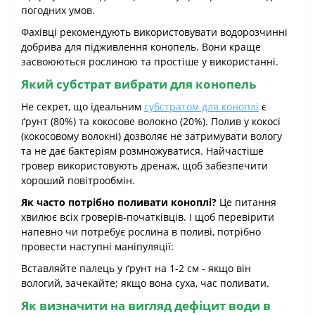
погодних умов.
Фахівці рекомендують використовувати водорозчинні
добрива для підживлення конопель. Вони краще
засвоюються рослиною та простіше у використанні.
Який субстрат вибрати для конопель
Не секрет, що ідеальним
субстратом для коноплі
є
ґрунт (80%) та кокосове волокно (20%). Полив у кокосі
(кокосовому волокні) дозволяє не затримувати вологу
та не дає бактеріям розмножуватися. Найчастіше
гровер використовують дренаж, щоб забезпечити
хороший повітрообмін.
Як часто потрібно поливати коноплі?
Це питання
хвилює всіх гроверів-початківців. І щоб перевірити
напевно чи потребує рослина в поливі, потрібно
провести наступні маніпуляції:
Вставляйте палець у ґрунт на 1-2 см - якщо він
вологий, зачекайте; якщо вона суха, час поливати.
Як визначити на вигляд дефіцит води в