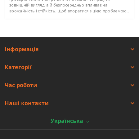
зовнішній вигляд, а й безпосередньо впливає на
врожайність і стійкість. Щоб впоратися з цією проблемою..
Інформація
Категорії
Час роботи
Наші контакти
Українська