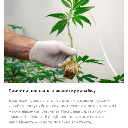
Причини повільного розвитку канабісу
Будь-який гровер спить і бачить, як висаджені кущики
канабісу ростуть божевільними темпами, розвиваються і
мають відмінний результат. Насправді справи трохи
інакше. На будь-якій стадії зростання може статися
неприємність – коноплі повільно зростають,..