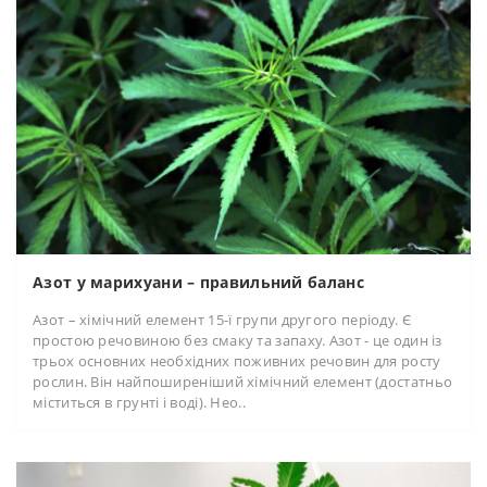
Азот у марихуани – правильний баланс
Азот – хімічний елемент 15-ї групи другого періоду. Є
простою речовиною без смаку та запаху. Азот - це один із
трьох основних необхідних поживних речовин для росту
рослин. Він найпоширеніший хімічний елемент (достатньо
міститься в грунті і воді). Нео..