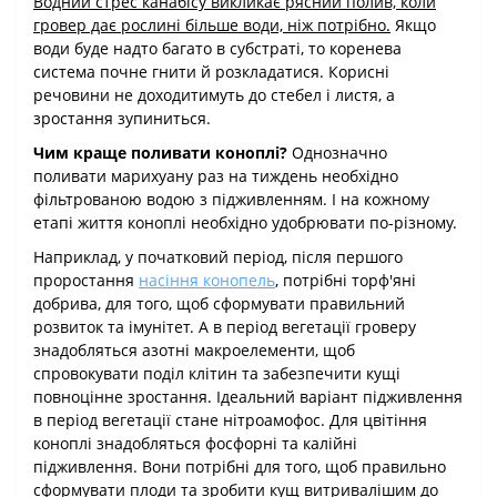
Водний стрес канабісу викликає рясний полив, коли
гровер дає рослині більше води, ніж потрібно.
Якщо
води буде надто багато в субстраті, то коренева
система почне гнити й розкладатися. Корисні
речовини не доходитимуть до стебел і листя, а
зростання зупиниться.
Чим краще поливати коноплі?
Однозначно
поливати марихуану раз на тиждень необхідно
фільтрованою водою з підживленням. І на кожному
етапі життя коноплі необхідно удобрювати по-різному.
Наприклад, у початковий період, після першого
проростання
насіння конопель
, потрібні торф'яні
добрива, для того, щоб сформувати правильний
розвиток та імунітет. А в період вегетації гроверу
знадобляться азотні макроелементи, щоб
спровокувати поділ клітин та забезпечити кущі
повноцінне зростання. Ідеальний варіант підживлення
в період вегетації стане нітроамофос. Для цвітіння
коноплі знадобляться фосфорні та калійні
підживлення. Вони потрібні для того, щоб правильно
сформувати плоди та зробити кущ витривалішим до