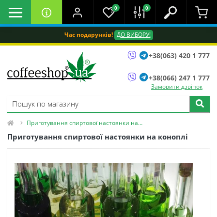
0
0
Час подарунків!
ДО ВИБОРУ!
+38(063) 420 1 777
+38(066) 247 1 777
Замовити дзвінок
Приготування спиртової настоянки на коноплi
Приготування спиртової настоянки на коноплi