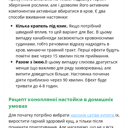
зберігання рослини, але і дозволяє його активним
компонентам активніше вбиратися в кров. Є два
способи вживання настоянки:
Кілька крапель під язик.
Якщо потрібний
швидкий вплив, то цей варіант для Вас. В цьому
випадку канабіноїди засвоюються кровоносними
судинами, тобто речовини відразу надходять в
кров, минаючи травний тракт. Перші ефекти будуть
помітні вже через 15 хвилин після приймання.
Разом з їжею.
В цьому випадку слизова дратується
менше (що важливо для ряду захворювань), але
випити доведеться більше. Настоянка починає
діяти приблизно через 90 хвилин. Ефект буде
тривати до 4-8 годин.
Рецепт конопляної настойки в домашніх
умовах
Для початку потрібно вибрати
насіння сатіви купити
їх,
виростити гарний здоровий кущ, а тільки після
починати приготування. Але нагадуємо, що не у всіх