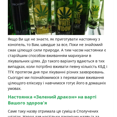
Якщо Ви ще не знаєте, як приготувати настоянку з
конопель, то Вам, швидше за все, Поки не знайомий
смак цілющої сили природи. А тим часом настоянки є
старійшим способом вживанням марихуани в
лікувальних цілях. До такого варіанту вдаються в тих
випадках, коли потрібно вживати певну кількість КБД і
ТГК протягом дня при лікуванні різних захворювань.
Сьогодні ми познайомимося з перевагами вживання
цілющого еліксиру і навчимося готує його в домашніх
умовах.
Настоянка «Зелений дракон» на варті
Вашого здоров'я
Саме таку назву отримала ця суміш в Сполучених
штатах. Народ дав настільки лаконічну назву із-за