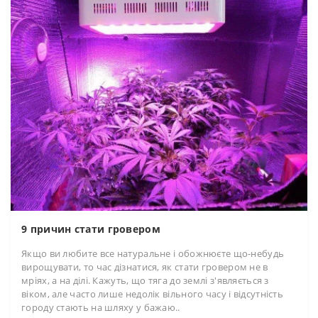
9 причин стати гровером
Якщо ви любите все натуральне і обожнюєте що-небудь
вирощувати, то час дізнатися, як стати гровером не в
мріях, а на ділі. Кажуть, що тяга до землі з'являється з
віком, але часто лише недолік вільного часу і відсутність
городу стають на шляху у бажаю..