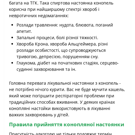
багата на ТГК. Така спиртова настоянка конопель
корисна при найширшому спектрі хвороб і
невротичних недомаганнях:
Розлади травлення: нудота, блювота, поганий
апетит.
Запальні процеси, болі різної тяжкості.
Хвороба Крона, хвороба Альцгеймера, різні
розлади особистості, що супроводжуються
тривогою, депресією, порушенням сну.
Глаукома, діабет на початкових стадіях, серцево-
судинні захворювання та ін.
Головна перевага лікувальної настоянки з конопель -
не потрібно нічого курити. Вас не буде мучити кашель,
який може погіршити респіраторні проблеми при
традиційних способах вживання. У деяких країнах
конопляні настойки використовують в лікуванні
важких захворювань у дітей.
Правила прийняття конопляної настоянки
Присутність алкоголю не тільки подовжує термін