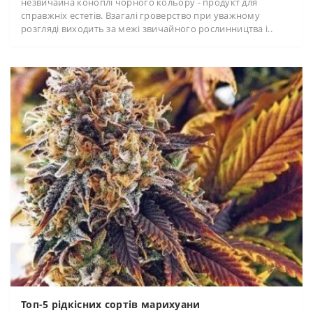
незвичайна коноплі чорного кольору - продукт для
справжніх естетів. Взагалі гроверство при уважному
розгляді виходить за межі звичайного рослинництва і..
Топ-5 рідкісних сортів марихуани