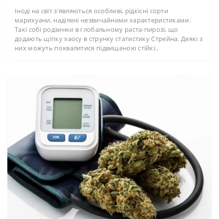
Іноді на світ з'являються особливі, рідкісні сорти
марихуани, наділені незвичайними характеристиками.
Такі собі родзинки в глобальному раста-пирозі, що
додають щіпку хаосу в струнку статистику Стрейна. Деякі з
них можуть похвалитися підвищеною стійкі..