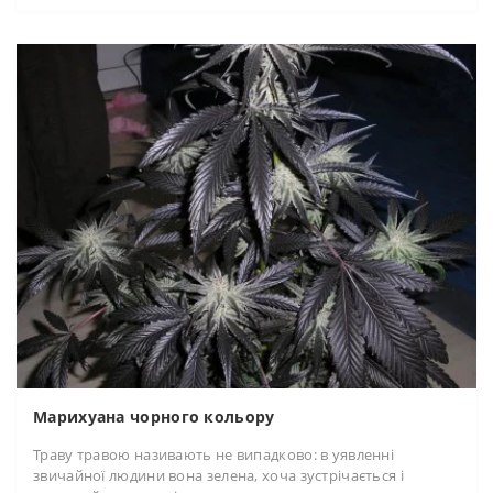
Марихуана чорного кольору
Траву травою називають не випадково: в уявленні
звичайної людини вона зелена, хоча зустрічається і