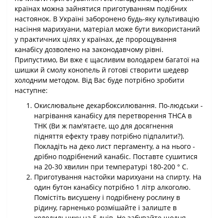
країнах можна зайнятися приготуванням подібних
настоянок. В Україні заборонено будь-яку культивацію
насіння марихуани, матеріал може бути використаний
у практичних цілях у країнах, де пророщування
канабісу дозволено на законодавчому рівні.
Припустимо, Ви вже є щасливим володарем багатої на
шишки й смолу конопель й готові створити шедевр
холодним методом. Від Вас буде потрібно зробити
наступне:
Окислювальне декарбоксилювання. По-людськи -
нагрівання канабісу для перетворення THCA в
THK (Ви ж пам'ятаєте, що для досягнення
підняття ефекту траву потрібно підпалити?).
Покладіть на деко лист пергаменту, а на нього -
дрібно подрібнений канабіс. Поставте сушитися
на 20-30 хвилин при температурі 180-200 ° C.
Приготування настойки марихуани на спирту. На
один бутон канабісу потрібно 1 літр алкоголю.
Помістіть висушену і подрібнену рослину в
рідину, гарненько розмішайте і залиште в
холодильнику на 5 днів. Не забувайте щодня