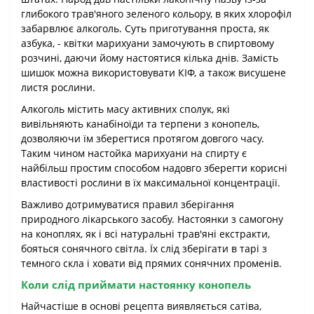
глибокого трав'яного зеленого кольору, в яких хлорофіл
забарвлює алкоголь. Суть приготування проста, як
азбука, - квітки марихуани замочують в спиртовому
розчині, даючи йому настоятися кілька днів. Замість
шишок можна використовувати КІФ, а також висушене
листя рослини.
Алкоголь містить масу активних сполук, які
вивільняють канабіноїди та терпени з конопель,
дозволяючи їм зберегтися протягом довгого часу.
Таким чином настойка марихуани на спирту є
найбільш простим способом надовго зберегти корисні
властивості рослини в їх максимальної концентрації.
Важливо дотримуватися правил зберігання
природного лікарського засобу. Настоянки з самогону
на коноплях, як і всі натуральні трав'яні екстракти,
бояться сонячного світла. Їх слід зберігати в тарі з
темного скла і ховати від прямих сонячних променів.
Коли слід приймати настоянку конопель
Найчастіше в основі рецепта виявляється сатіва,