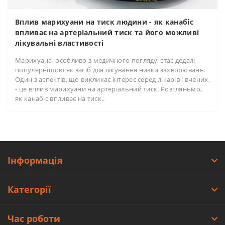
Вплив марихуани на тиск людини - як канабіс
впливає на артеріальний тиск та його можливі
лікувальні властивості
Марихуана, особливо з медичного погляду, стає дедалі
популярнішою як засіб для лікування низки захворювань.
Один з аспектів, що викликає інтерес серед лікарів і вчених,
- це вплив марихуани на артеріальний тиск. Розгляньмо,
як канабіс впливає на тиск..
Інформація
Категорії
Час роботи