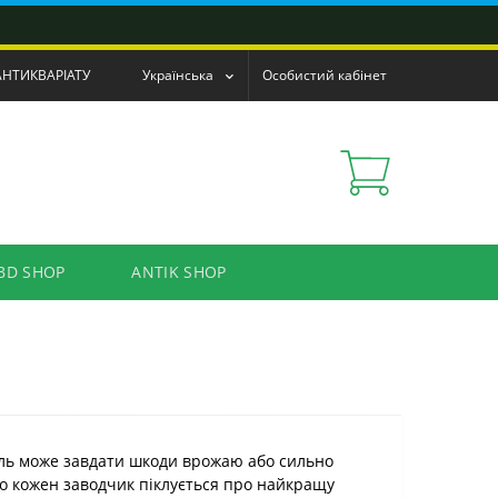
АНТИКВАРІАТУ
Українська
Особистий кабінет
BD SHOP
ANTIK SHOP
ль може завдати шкоди врожаю або сильно
що кожен заводчик піклується про найкращу