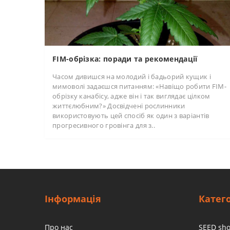
FIM-обрізка: поради та рекомендації
Часом дивишся на молодий і бадьорий кущик і
мимоволі задаєшся питанням: «Навіщо робити FIM-
обрізку канабісу, адже він і так виглядає цілком
життєлюбним?» Досвідчені рослинники
використовують цей спосіб як один з варіантів
прогресивного гровінга для з..
Інформація
Катего
Про нас
SEED sh