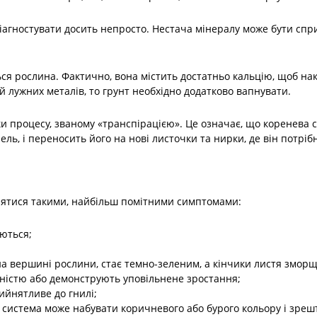
іагностувати досить непросто. Нестача мінералу може бути спр
я рослина. Фактично, вона містить достатньо кальцію, щоб нак
 лужних металів, то грунт необхідно додатково вапнувати.
и процесу, званому «транспірацією». Це означає, що коренева 
пель, і переносить його на нові листочки та нирки, де він потрі
лятися такими, найбільш помітними симптомами:
аються;
 вершині рослини, стає темно-зеленим, а кінчики листя зморще
вністю або демонструють уповільнене зростання;
ийнятливе до гнилі;
а система може набувати коричневого або бурого кольору і зре