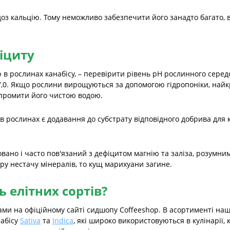
оз кальцію. Тому неможливо забезпечити його занадто багато,
іциту
 в рослинах канабісу, – перевірити рівень pH рослинного серед
 7,0. Якщо рослини вирощуються за допомогою гідропоніки, найк
о промити його чистою водою.
 рослинах є додавання до субстрату відповідного добрива для к
овано і часто пов'язаний з дефіцитом магнію та заліза, розумн
ру нестачу мінералів, то кущ марихуани загине.
 елітних сортів?
ми на офіційному сайті сидшопу Coffeeshop. В асортименті наш
набісу
Sativa
та
Indica
, які широко використовуються в кулінарії, 