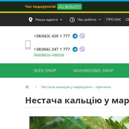
Час подарунків!
ДО ВИБОРУ!
Наша адреса
Час роботи
ПРО НАС
О
+38(063) 420 1 777
+38(066) 247 1 777
Замовити дзвінок
SEED SHOP
MUSHROOMS SHOP
Нестача кальцію у марихуани – причини
Нестача кальцію у ма