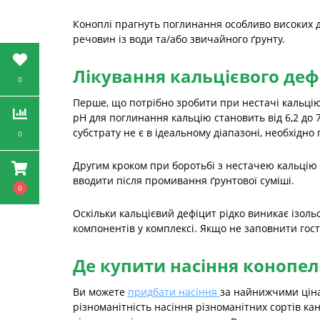
Коноплі прагнуть поглинання особливо високих д
речовин із води та/або звичайного ґрунту.
Лікування кальцієвого деф
0
Перше, що потрібно зробити при нестачі кальцію
pH для поглинання кальцію становить від 6,2 до
субстрату не є в ідеальному діапазоні, необхідн
0
Другим кроком при боротьбі з нестачею кальцію в
вводити після промивання ґрунтової суміші.
0
Оскільки кальцієвий дефіцит рідко виникає ізоль
компонентів у комплексі. Якщо не заповнити гост
Де купити насіння конопель
Ви можете
придбати насіння
за найнижчими ціна
різноманітність насіння різноманітних сортів ка