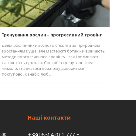
Тренування рослин - прогресивний гровінг
Деякі рослинники воліють стежити за природним
зростанням куща, але мастерсіті ботаніки вивчають
методи прогресивного гровінгу і самі впливають
на кількість врожаю. Способів тренувань існує
чимало, і навчатися кожному доводиться
поступово. Канабіс люб..
Наші контакти
+38(063) 420 1 777
:00