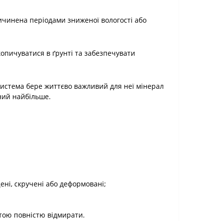
ичинена періодами зниженої вологості або
опичуватися в ґрунті та забезпечувати
система бере життєво важливий для неї мінерал
бний найбільше.
ні, скручені або деформовані;
штою повністю відмирати.