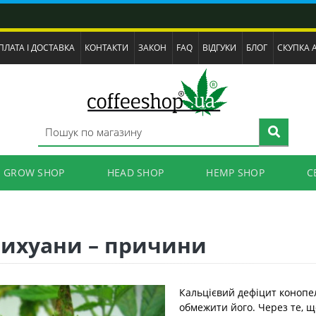
ПЛАТА І ДОСТАВКА
КОНТАКТИ
ЗАКОН
FAQ
ВІДГУКИ
БЛОГ
СКУПКА 
GROW SHOP
HEAD SHOP
HEMP SHOP
C
рихуани – причини
Кальцієвий дефіцит конопе
обмежити його. Через те, 