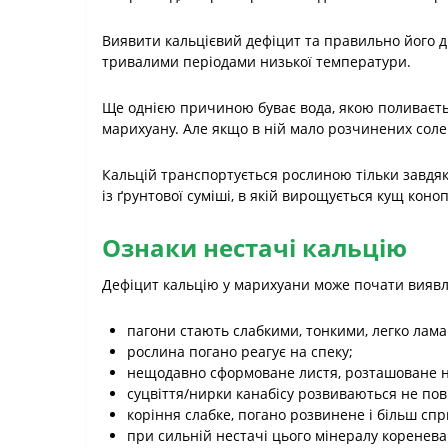
Виявити кальцієвий дефіцит та правильно його д
тривалими періодами низької температури.
Ще однією причиною буває вода, якою поливаєтьс
марихуану. Але якщо в ній мало розчинених солей
Кальцій транспортується рослиною тільки завдяк
із ґрунтової суміші, в якій вирощується кущ коно
Ознаки нестачі кальцію
Дефіцит кальцію у марихуани може почати вияв
пагони стають слабкими, тонкими, легко лам
рослина погано реагує на спеку;
нещодавно сформоване листя, розташоване на
суцвіття/нирки канабісу розвиваються не по
коріння слабке, погано розвинене і більш спр
при сильній нестачі цього мінералу коренев