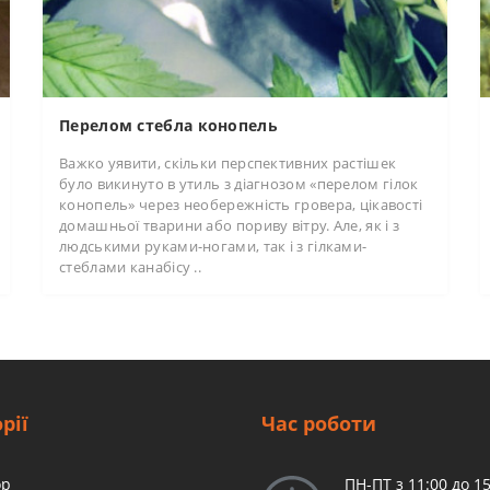
Перелом стебла конопель
Важко уявити, скільки перспективних растішек
було викинуто в утиль з діагнозом «перелом гілок
конопель» через необережність гровера, цікавості
домашньої тварини або пориву вітру. Але, як і з
людськими руками-ногами, так і з гілками-
стеблами канабісу ..
рії
Час роботи
op
ПН-ПТ з 11:00 до 15