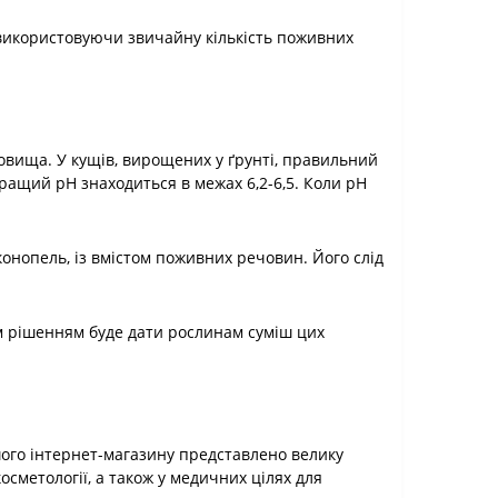
 використовуючи звичайну кількість поживних
овища. У кущів, вирощених у ґрунті, правильний
ращий pH знаходиться в межах 6,2-6,5. Коли pH
онопель, із вмістом поживних речовин. Його слід
им рішенням буде дати рослинам суміш цих
ого інтернет-магазину представлено велику
косметології, а також у медичних цілях для