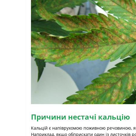
Причини нестачі кальцію
Кальцій є напіврухомою поживною речовиною, яка
Наприклад, якщо обприскати один із листочків ро