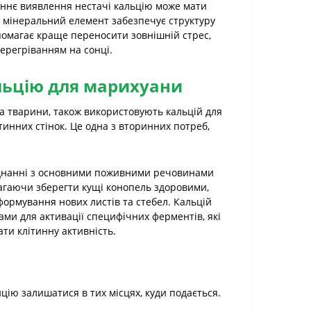
аннє виявлення нестачі кальцію може мати
мінеральний елемент забезпечує структуру
опомагає краще переносити зовнішній стрес,
ерегріванням на сонці.
льцію для марихуани
та тварини, також використовують кальцій для
тинних стінок. Це одна з вторинних потреб,
єднанні з основними поживними речовинами
омагаючи зберегти кущі конопель здоровими,
ормування нових листів та стебел. Кальцій
ми для активації специфічних ферментів, які
ти клітинну активність.
цію залишатися в тих місцях, куди подається.