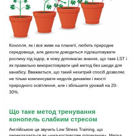
Конопля, як і все живе на планеті, любить природне 
середовище, але деколи доводиться підлаштовувати 
рослину під індор, в чому допомагає знання, що таке LST і 
як правильно використовувати цей метод без шкоди для 
канабісу. Вважається, що такий нехитрий спосіб дозволяє 
не тільки компенсувати недолік динаміки і якості 
природного освітлення, але і збільшити урожай на 20-
30%.
Що таке метод тренування 
конопель слабким стресом
Англійською це звучить Low Stress Training, що 
перекладається як «низькостресове підгинання». Метод 