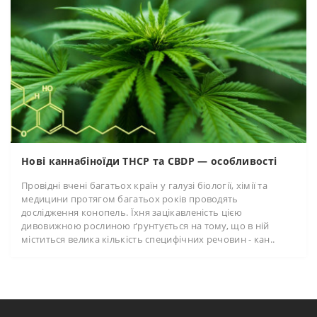
Нові каннабіноїди THCP та CBDP ― особливості
Провідні вчені багатьох країн у галузі біології, хімії та
медицини протягом багатьох років проводять
дослідження конопель. Їхня зацікавленість цією
дивовижною рослиною ґрунтується на тому, що в ній
міститься велика кількість специфічних речовин - кан..