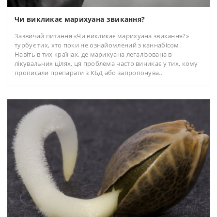
Чи викликає марихуана звикання?
Зазвичай питання «Чи викликає марихуана звикання?»
турбує тих, хто поки не ознайомлений з каннабісом.
Навіть в тих країнах, де марихуана легалізована в
лікувальних цілях, ця проблема часто виникає у тих, кому
прописали препарати з КБД або запропонува..