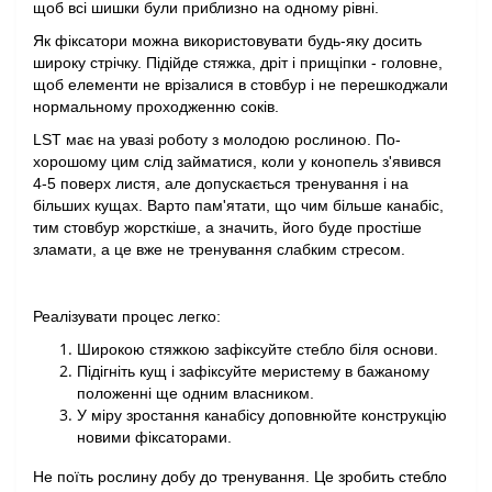
щоб всі шишки були приблизно на одному рівні.
Як фіксатори можна використовувати будь-яку досить 
широку стрічку. Підійде стяжка, дріт і прищіпки - головне, 
щоб елементи не врізалися в стовбур і не перешкоджали 
нормальному проходженню соків.
LST має на увазі роботу з молодою рослиною. По-
хорошому цим слід займатися, коли у конопель з'явився 
4-5 поверх листя, але допускається тренування і на 
більших кущах. Варто пам'ятати, що чим більше канабіс, 
тим стовбур жорсткіше, а значить, його буде простіше 
зламати, а це вже не тренування слабким стресом.
Реалізувати процес легко:
Широкою стяжкою зафіксуйте стебло біля основи.
Підігніть кущ і зафіксуйте меристему в бажаному 
положенні ще одним власником.
У міру зростання канабісу доповнюйте конструкцію 
новими фіксаторами.
Не поїть рослину добу до тренування. Це зробить стебло 