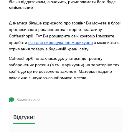
більш піддатливим, а значить, ризик зламати його буде 
мінімальним.
Дізнатися більше корисного про гровінг Ви можете в блозі 
прогресивного рослинництва інтернет-магазину 
Coffeeshop®. Тут Ви розширите свій кругозір і зможете 
придбати 
все для вирощування марихуани
 з можливістю 
отримання товару в будь-якій країні світу.
Coffeeshop® не закликає долучатися до гровінгу 
заборонених рослин (в т.ч. марихуани) на територіях тих 
країн, де це не дозволено законом. Матеріал надано 
виключно з науково-ознайомчою метою.
Коментарі: 0
Відгуки: