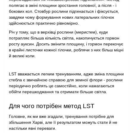
полягає в зміні площини зростання головної, а після - і 
бокових кол. Стовбур рослини підгинається і фіксується, 
завдяки чому формування нових латеральних гілочок 
здійснюється практично рівномірно.
Річ у тому, що в верхівці рослини (меристем), куди 
потрапляє більша кількість світла, накопичується гормон 
росту ауксин. Досить змінити площину, і гормон перекочує 
в крайні листочки кожної гілочки, роблячи з них більш міцні 
й великі коли.
LST вважається легким тренуванням, адже зміна площини 
стебла є звичайною справою для земної флори - рослини 
періодично роблять це самостійно, коли намагаються 
обійти перешкоджання та отримати більше світла.
Для чого потрібен метод LST
Головне, як ми вже згадали, тренування потрібне для 
збільшення Харві, але її результатом можуть стати й не 
настільки явні переваги.