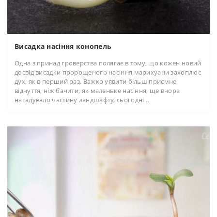
Висадка насіння конопель
Одна з принад гроверства полягає в тому, що кожен новий
досвід висадки пророщеного насіння марихуани захоплює
дух, як в перший раз. Важко уявити більш приємне
відчуття, ніж бачити, як маленьке насіння, ще вчора
нагадувало частину ландшафту, сьогодні ..