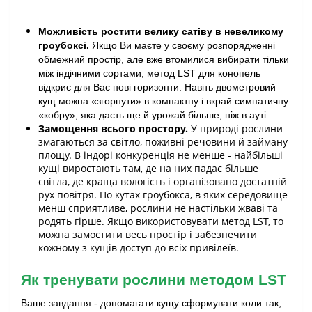
Можливість ростити велику сатіву в невеликому 
гроубоксі.
 Якщо Ви маєте у своєму розпорядженні 
обмежний простір, але вже втомилися вибирати тільки 
між індічними сортами, метод LST для конопель 
відкриє для Вас нові горизонти. Навіть двометровий 
кущ можна «згорнути» в компактну і вкрай симпатичну 
«кобру», яка дасть ще й урожай більше, ніж в ауті.
Замощення всього простору.
У природі рослини
змагаються за світло, поживні речовини й займану
площу. В індорі конкуренція не менше - найбільші
кущі виростають там, де на них падає більше
світла, де краща вологість і організовано достатній
рух повітря. По кутах гроубокса, в яких середовище
менш сприятливе, рослини не настільки жваві та
родять гірше. Якщо використовувати метод LST, то
можна замостити весь простір і забезпечити
кожному з кущів доступ до всіх привілеїв.
Як тренувати рослини методом LST
Ваше завдання - допомагати кущу сформувати коли так, 