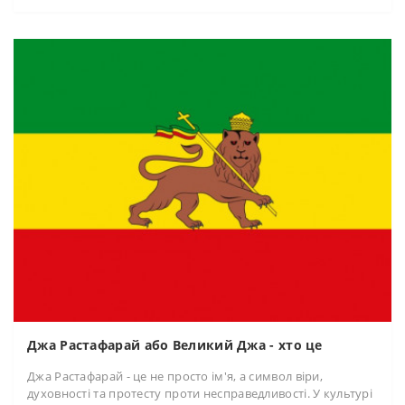
Джа Растафарай або Великий Джа - хто це
Джа Растафарай - це не просто ім'я, а символ віри,
духовності та протесту проти несправедливості. У культурі