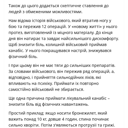
Також до цього додається скептичне ставлення до
людей з обмеженими можливостями.
Нам відома історія військового, який втратив ногу у
бою та пережив 12 операцій. У «новому житті» у нього
протез, виготовлений із міцного матеріалу. До кінця
дня він натирає та завдає найсильнішого дискомфорту.
Щоб знизити біль, колишній військовий приймав
канабіс. У нього покращувався настрій, знижувався
фізичний біль.
І при цьому він не має тяги до сильніших препаратів.
За словами військового, він пережив ряд операцій, а,
відповідно, і прийняття сильнодійних ліків, які
впливають на психіку. Приймати їх повторно
самостійно військовий не збирається.
Ще одна причина приймати лікувальний канабіс –
знизити біль від фізичних навантажень.
Простий приклад: якщо носити бронежилет, який
важить понад 10 кг, довше 4 годин, спина починає
сильно хворіти. Потім з'являються протрузії та грижі.