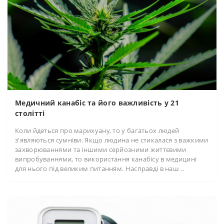
Медичний канабіс та його важливість у 21
столітті
Коли йдеться про марихуану, то у багатьох людей
з'являються сумніви. Якщо людина не стикалася з важкими
захворюваннями та іншими серйозними життєвими
випробуваннями, то використання канабісу в медицині
для нього під великим питанням. Насправді в наш ..