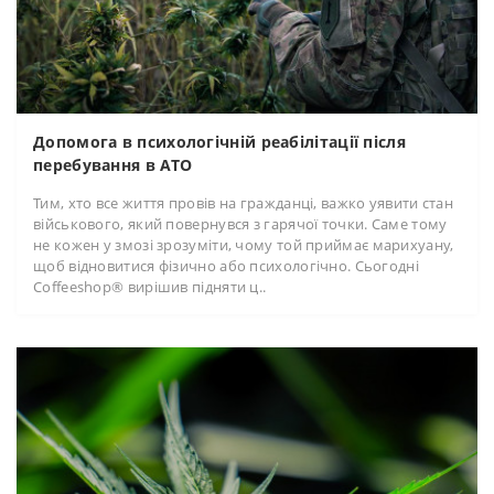
Допомога в психологічній реабілітації після
перебування в АТО
Тим, хто все життя провів на гражданці, важко уявити стан
військового, який повернувся з гарячої точки. Саме тому
не кожен у змозі зрозуміти, чому той приймає марихуану,
щоб відновитися фізично або психологічно. Сьогодні
Coffeeshop® вирішив підняти ц..