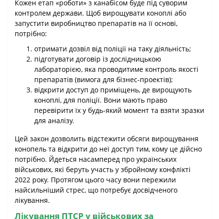
Кожен етап «роботи» з канабісом буде під суворим
контролем держави. Щоб вирощувати коноплі або
запустити виробництво препаратів на її основі,
потрібно:
отримати дозвіл від поліції на таку діяльність;
підготувати договір із дослідницькою
лабораторією, яка проводитиме контроль якості
препаратів (вимога для бізнес-проектів);
відкрити доступ до приміщень, де вирощують
коноплі, для поліції. Вони мають право
перевірити їх у будь-який момент та взяти зразки
для аналізу.
Цей закон дозволить відстежити обсяги вирощування
конопель та відкрити до неї доступ тим, кому це дійсно
потрібно. Йдеться насамперед про українських
військових, які беруть участь у збройному конфлікті
2022 року. Протягом цього часу вони пережили
найсильніший стрес, що потребує досвідченого
лікування.
Лікування ПТСР у військових за