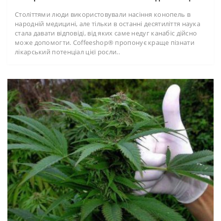
Століттями люди використовували насіння конопель в
народній медицині, але тільки в останні десятиліття наука
стала давати відповіді, від яких саме недуг канабіс дійсно
може допомогти. Coffeeshop® пропонує краще пізнати
лікарський потенціал цієї росли..