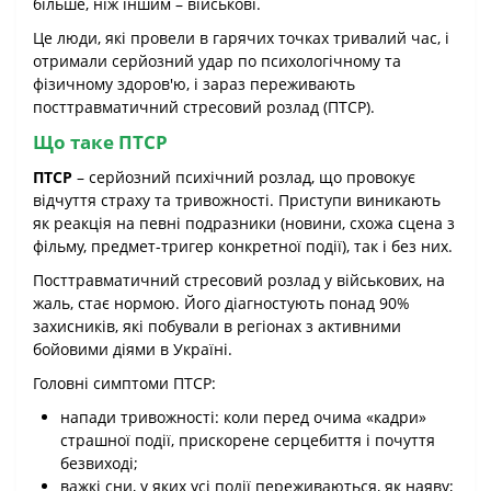
більше, ніж іншим – військові.
Це люди, які провели в гарячих точках тривалий час, і
отримали серйозний удар по психологічному та
фізичному здоров'ю, і зараз переживають
посттравматичний стресовий розлад (ПТСР).
Що таке ПТСР
ПТСР
– серйозний психічний розлад, що провокує
відчуття страху та тривожності. Приступи виникають
як реакція на певні подразники (новини, схожа сцена з
фільму, предмет-тригер конкретної події), так і без них.
Посттравматичний стресовий розлад у військових, на
жаль, стає нормою. Його діагностують понад 90%
захисників, які побували в регіонах з активними
бойовими діями в Україні.
Головні симптоми ПТСР:
напади тривожності: коли перед очима «кадри»
страшної події, прискорене серцебиття і почуття
безвиході;
важкі сни, у яких усі події переживаються, як наяву;