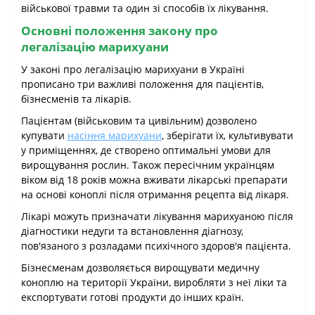
військової травми та один зі способів їх лікування.
Основні положення закону про
легалізацію марихуани
У законі про легалізацію марихуани в Україні
прописано три важливі положення для пацієнтів,
бізнесменів та лікарів.
Пацієнтам (військовим та цивільним) дозволено
купувати
насіння марихуани
, зберігати їх, культивувати
у приміщеннях, де створено оптимальні умови для
вирощування рослин. Також пересічним українцям
віком від 18 років можна вживати лікарські препарати
на основі коноплі після отримання рецепта від лікаря.
Лікарі можуть призначати лікування марихуаною після
діагностики недуги та встановлення діагнозу,
пов'язаного з розладами психічного здоров'я пацієнта.
Бізнесменам дозволяється вирощувати медичну
коноплю на території України, виробляти з неї ліки та
експортувати готові продукти до інших країн.