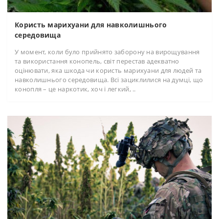
Користь марихуани для навколишнього
середовища
У момент, коли було прийнято заборону на вирощування
та використання конопель, світ перестав адекватно
оцінювати, яка шкода чи користь марихуани для людей та
навколишнього середовища. Всі зациклилися на думці, що
конопля – це наркотик, хоч і легкий, ..