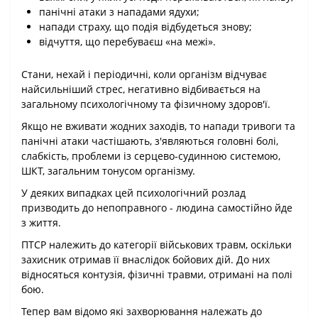
панічні атаки з нападами ядухи;
напади страху, що подія відбудеться знову;
відчуття, що перебуваєш «на межі».
Стани, нехай і періодичні, коли організм відчуває
найсильніший стрес, негативно відбивається на
загальному психологічному та фізичному здоров'ї.
Якщо не вживати жодних заходів, то напади тривоги та
панічні атаки частішають, з'являються головні болі,
слабкість, проблеми із серцево-судинною системою,
ШКТ, загальним тонусом організму.
У деяких випадках цей психологічний розлад
призводить до непоправного - людина самостійно йде
з життя.
ПТСР належить до категорії військових травм, оскільки
захисник отримав її внаслідок бойових дій. До них
відносяться контузія, фізичні травми, отримані на полі
бою.
Тепер вам відомо які захворювання належать до