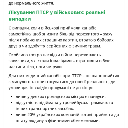
до нормального життя.
Лікування ПТСР у військових: реальні
випадки
Є випадки, коли військові приймали канабіс
самостійно, щоб знизити біль від пережитого – жаху
після побачених страшних картин, втратою бойових
друзів чи здобуття серйозних фізичних травм.
Особливо гостро наслідки війни переживають
захисники, які стали інвалідами – втративши в бою
частини тіла, ноги чи руки.
Для них медичний канабіс при ПТСР – це шанс «вийти»
з минулого та пристосуватися до нової реальності, де
умови для інвалідів продумані не до кінця:
лише у деяких громадських місцях є пандуси;
відсутність підіймача у тролейбусах, трамваях та
інших транспортних засобах;
лише 20% українських компаній готові прийняти до
штату людину з фізичними обмеженнями.