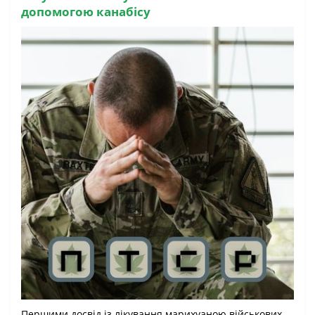
допомогою канабісу
Першими досвід із лікування марихуаною військових