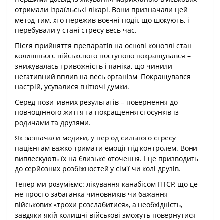
отримали ізраїльські лікарі. Вони призначали цей
метод тим, хто пережив воєнні події, що шокують, і
перебували у стані стресу весь час.
Після прийняття препаратів на основі коноплі стан
колишнього військового поступово покращувався –
знижувалась тривожність і паніка, що чинили
негативний вплив на весь організм. Покращувався
настрій, усувалися гнітючі думки.
Серед позитивних результатів – повернення до
повноцінного життя та покращення стосунків із
родичами та друзями.
Як зазначали медики, у період сильного стресу
пацієнтам важко тримати емоції під контролем. Вони
виплескують їх на близьке оточення. І це призводить
до серйозних розбіжностей у сім'ї чи колі друзів.
Тепер ми розуміємо: лікування канабісом ПТСР, що це
не просто забаганка чиновників чи бажання
військових «трохи розслабитися», а необхідність,
завдяки якій колишні військові зможуть повернутися