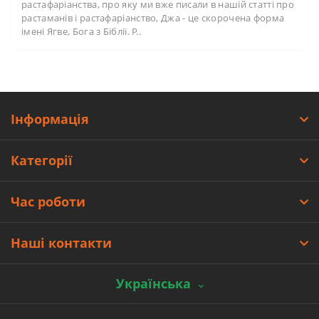
растафаріанства, про яку ми вже писали в нашій статті про
растаманів і растафаріанство, Джа - це скорочена форма
імені Ягве, Бога з Біблії. Р..
Інформація
Категорії
Час роботи
Наші контакти
Українська