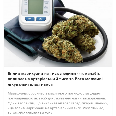
Вплив марихуани на тиск людини - як канабіс
впливає на артеріальний тиск та його можливі
лікувальні властивості
Марихуана, особливо з медичного погляду, стає дедалі
популярнішою як засіб для лікування низки захворювань.
Один з аспектів, що викликає інтерес серед лікарів і вчених,
- це вплив марихуани на артеріальний тиск. Розгляньмо,
як канабіс впливає на тиск..