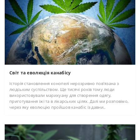
Світ та еволюція канабісу
Історія становлення конопелі нерозривно пов'язана з
людським суспільством. Ще тисячі років тому люди
використовували марихуану для створення одягу,
приготування їжі та в лікарських цілях. Далі ми розповімо,
через яку еволюцію пройшов канабіс із давни..