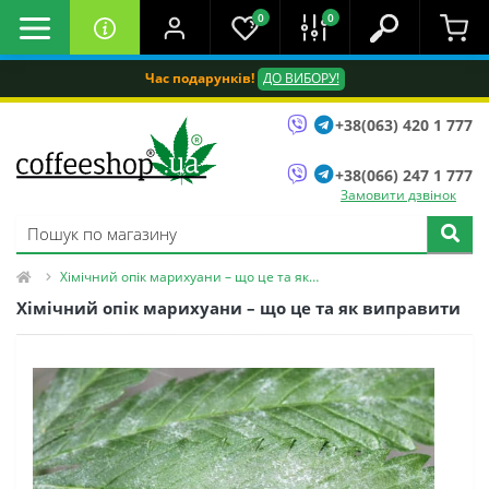
0
0
Час подарунків!
ДО ВИБОРУ!
+38(063) 420 1 777
+38(066) 247 1 777
Замовити дзвінок
Хімічний опік марихуани – що це та як виправити
Хімічний опік марихуани – що це та як виправити