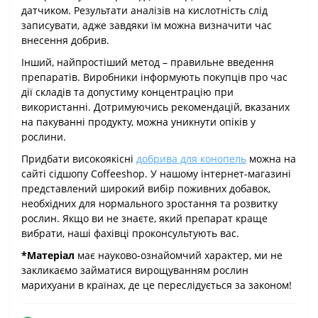
датчиком. Результати аналізів на кислотність слід
записувати, адже завдяки їм можна визначити час
внесення добрив.
Інший, найпростіший метод – правильне введення
препаратів. Виробники інформують покупців про час
дії складів та допустиму концентрацію при
використанні. Дотримуючись рекомендацій, вказаних
на пакуванні продукту, можна уникнути опіків у
рослини.
Придбати високоякісні
добрива для конопель
можна на
сайті сідшопу Coffeeshop. У нашому інтернет-магазині
представлений широкий вибір поживних добавок,
необхідних для нормального зростання та розвитку
рослин. Якщо ви не знаєте, який препарат краще
вибрати, наші фахівці проконсультують вас.
*Матеріал
має науково-ознайомчий характер, ми не
закликаємо займатися вирощуванням рослин
марихуани в країнах, де це переслідується за законом!