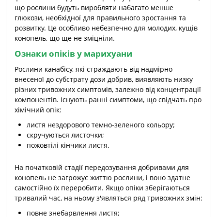
що рослини будуть виробляти набагато менше
глюкози, необхідної для правильного зростання та
розвитку. Це особливо небезпечно для молодих, кущів
конопель, що ще не зміцніли.
Ознаки опіків у марихуани
Рослини канабісу, які страждають від надмірно
внесеної до субстрату дози добрив, виявляють низку
різних тривожних симптомів, залежно від концентрації
компонентів. Існують ранні симптоми, що свідчать про
хімічний опік:
листя нездорового темно-зеленого кольору;
скручуються листочки;
пожовтілі кінчики листя.
На початковій стадії передозування добривами для
конопель не загрожує життю рослини, і воно здатне
самостійно їх переробити. Якщо опіки зберігаються
тривалий час, на ньому з'являться ряд тривожних змін:
повне знебарвлення листя;