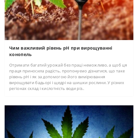
Чим важливий рівень pH при вирощуванні
конопель
Отримати багатий урожай без праці неможливо, а щоб ця
праця приносила радість, пропонуємо дізнатися, що таке
рівень pH і як за допомогою його вимірювання
вирощувати бадьорі і щедрі на шишки рослини. У різних
регіонах склад і кислотність води різ..