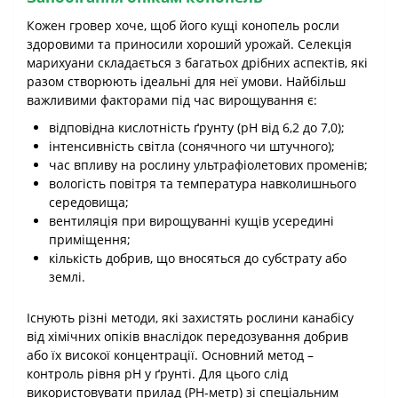
Кожен гровер хоче, щоб його кущі конопель росли
здоровими та приносили хороший урожай. Селекція
марихуани складається з багатьох дрібних аспектів, які
разом створюють ідеальні для неї умови. Найбільш
важливими факторами під час вирощування є:
відповідна кислотність ґрунту (pH від 6,2 до 7,0);
інтенсивність світла (сонячного чи штучного);
час впливу на рослину ультрафіолетових променів;
вологість повітря та температура навколишнього
середовища;
вентиляція при вирощуванні кущів усередині
приміщення;
кількість добрив, що вносяться до субстрату або
землі.
Існують різні методи, які захистять рослини канабісу
від хімічних опіків внаслідок передозування добрив
або їх високої концентрації. Основний метод –
контроль рівня pH у ґрунті. Для цього слід
використовувати прилад (РН-метр) зі спеціальним