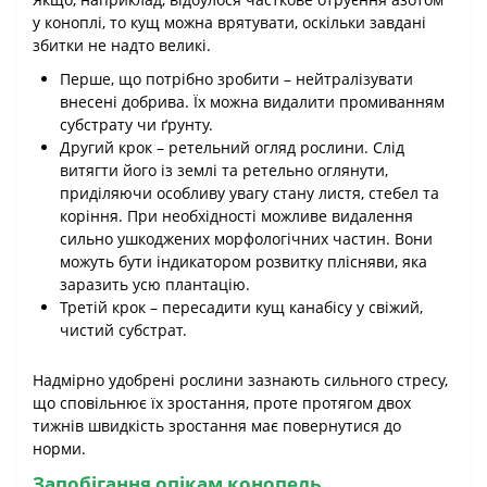
у коноплі, то кущ можна врятувати, оскільки завдані
збитки не надто великі.
Перше, що потрібно зробити – нейтралізувати
внесені добрива. Їх можна видалити промиванням
субстрату чи ґрунту.
Другий крок – ретельний огляд рослини. Слід
витягти його із землі та ретельно оглянути,
приділяючи особливу увагу стану листя, стебел та
коріння. При необхідності можливе видалення
сильно ушкоджених морфологічних частин. Вони
можуть бути індикатором розвитку плісняви, яка
заразить усю плантацію.
Третій крок – пересадити кущ канабісу у свіжий,
чистий субстрат.
Надмірно удобрені рослини зазнають сильного стресу,
що сповільнює їх зростання, проте протягом двох
тижнів швидкість зростання має повернутися до
норми.
Запобігання опікам конопель