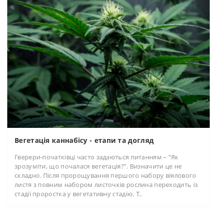
Вегетація каннабісу - етапи та догляд
Гверери-початківці часто задаються питанням – “Як
зрозуміти, що почалася вегетація?”. Визначити це не
складно. Після пророщування першого набору віялового
листя з повним набором листочків рослина переходить із
стадії проростка у вегетативну стадію. Т..