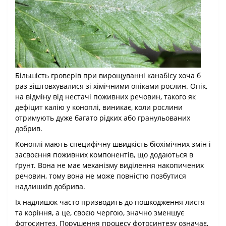
Більшість гроверів при вирощуванні канабісу хоча б
раз зіштовхувалися зі хімічними опіками рослин. Опік,
на відміну від нестачі поживних речовин, такого як
дефіцит калію у коноплі, виникає, коли рослини
отримують дуже багато рідких або гранульованих
добрив.
Коноплі мають специфічну швидкість біохімічних змін і
засвоєння поживних компонентів, що додаються в
ґрунт. Вона не має механізму виділення накопичених
речовин, тому вона не може повністю позбутися
надлишків добрива.
Їх надлишок часто призводить до пошкодження листя
та коріння, а це, своєю чергою, значно зменшує
фотосинтез. Порушення процесу фотосинтезу означає,