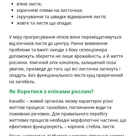
в'яне листя;
коричневі плями на листочках;
скручування та швидке відмирання листя;
жовте та листя що опадає.
У міру прогресування опіків вони переміщатимуться
від кінчиків листя до центру. Раннє виявлення
проблеми та вжиті заходи з боку селекціонера
допоможуть зберегти не лише врожайність, а й життя
рослини. Хімічний опік конопель, залишений поза
увагою, призведе до того, що всі листочки загинуть і
опадуть. Без функціонального листя кущ приречений
на загибель.
Як боротися з опіками рослин?
Канабіс – живий організм, якому характерні різні
життєві процеси: газообмін, поглинання води та
поживних речовин. Для правильного перебігу
життєвих процесів необхідні морфологічні частини, що
ефективно функціонують, – коріння, стебла, листя.
Якщо, наприклад, відбулося часткове отруєння азотом