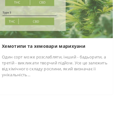
Хемотипи та хемовари марихуани
Один сорт може розслабляти, інший - бадьорити, а
третій - викликати творчий підйом. Усе це залежить
від хімічного складу рослини, який визначає її
унікальність...