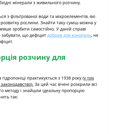
бхідні мінерали з живильного розчину.
я з фільтрованої води та мікроелементів, які
 розвитку рослини. Знайти таку суміш можна у
шевше зробити самостійно. У даній справі
о забувати, що дефіцит
добрив для конопель
, не
фіцит.
рція розчину для
гідропоніці практикується з 1938 року
(у тих
 законодавство).
За цей час вчені розкрили всі
о методу і знайшли ідеальну пропорцію
чить так: