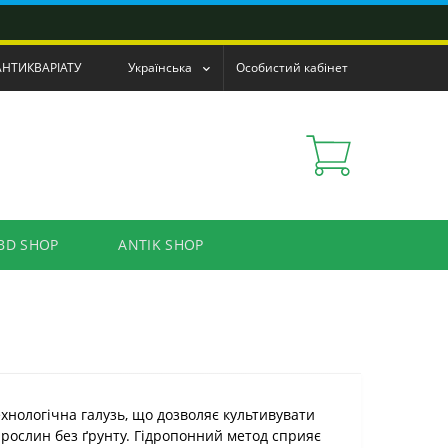
АНТИКВАРІАТУ
Українська
Особистий кабінет
BD SHOP
ANTIK SHOP
ехнологічна галузь, що дозволяє культивувати
 рослин без ґрунту. Гідропонний метод сприяє