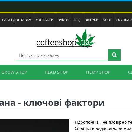
ПЛАТА І ДОСТАВКА
КОНТАКТИ
ЗАКОН
FAQ
ВІДГУКИ
БЛОГ
СКУПКА 
GROW SHOP
HEAD SHOP
HEMP SHOP
C
ана - ключові фактори
Гідропоніка - неймовірно т
більшість видів однорічних