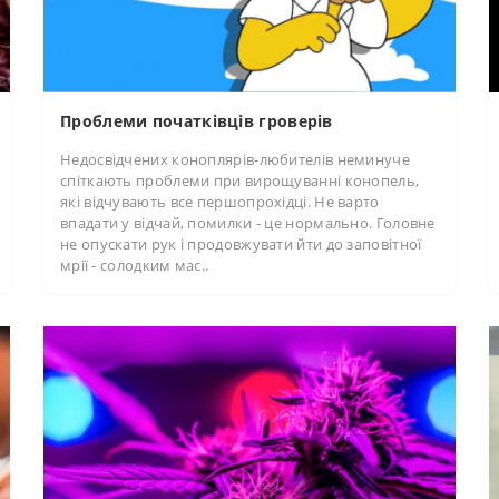
Проблеми початківців гроверів
Недосвідчених коноплярів-любителів неминуче
спіткають проблеми при вирощуванні конопель,
які відчувають все першопрохідці. Не варто
впадати у відчай, помилки - це нормально. Головне
не опускати рук і продовжувати йти до заповітної
мрії - солодким мас..