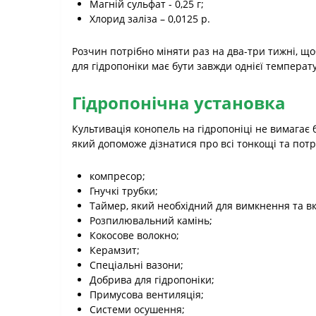
Магній сульфат - 0,25 г;
Хлорид заліза – 0,0125 р.
Розчин потрібно міняти раз на два-три тижні, щ
для гідропоніки має бути завжди однієї температу
Гідропонічна установка
Культивація конопель на гідропоніці не вимагає 
який допоможе дізнатися про всі тонкощі та пот
компресор;
Гнучкі трубки;
Таймер, який необхідний для вимкнення та в
Розпилювальний камінь;
Кокосове волокно;
Керамзит;
Спеціальні вазони;
Добрива для гідропоніки;
Примусова вентиляція;
Системи осушення;