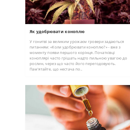
Як удобрювати коноплю
У гонитві за великим урожаєм гровери задаються
питанням: «Коли удобрювати коноплю?» - вже з
моменту появи першого корінця. Початківці
коноплярі часто грішать надто пильною увагою до
рослин, через що часто його перегодовують.
Пам'ятайте, що нестача по..