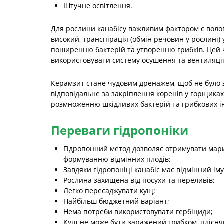
Штучне освітлення.
Для рослини канабісу важливим фактором є вологі
високий, транспірація (обмін речовин у рослині
поширенню бактерій та утворенню грибків. Цей 
використовувати систему осушення та вентиляції
Керамзит стане чудовим дренажем, щоб не було за
відповідальне за закріплення коренів у горщиках
розмноженню шкідливих бактерій та грибкових і
Переваги гідропоніки
Гідропонний метод дозволяє отримувати марих
формуванню відмінних плодів;
Завдяки гідропоніці канабіс має відмінний іму
Рослина захищена від посухи та переливів;
Легко пересаджувати кущ;
Найбільш бюджетний варіант;
Нема потреби використовувати гербіциди;
Кущ не може бути заражений грибком, плісня