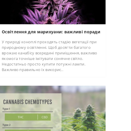
Освітлення для марихуани: важливі поради
У природі коноплі проходять стадію вегетації при
природному освітленні. Щоб досягти багатого
врожаю канабісу всередині приміщення, важливо
якомога точніше імітувати сонячне світло.
Недостатньо просто купити потужні лампи.
Важливо правильно їх викорис..