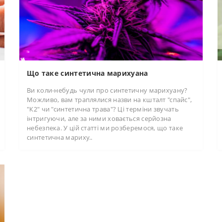
Що таке синтетична марихуана
Ви коли-небудь чули про синтетичну марихуану?
Можливо, вам траплялися назви на кшталт "спайс",
"К2" чи "синтетична трава"? Ці терміни звучать
інтригуючи, але за ними ховається серйозна
небезпека. У цій статті ми розберемося, що таке
синтетична мариху..