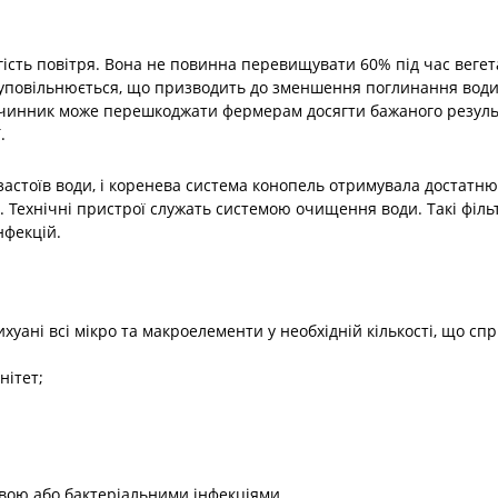
сть повітря. Вона не повинна перевищувати 60% під час вегетац
) уповільнюється, що призводить до зменшення поглинання води 
чинник може перешкоджати фермерам досягти бажаного результ
.
стоїв води, і коренева система конопель отримувала достатню к
. Технічні пристрої служать системою очищення води. Такі фільт
нфекцій.
уані всі мікро та макроелементи у необхідній кількості, що сп
нітет;
вою або бактеріальними інфекціями.