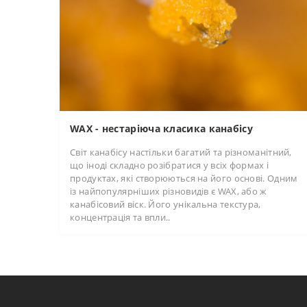
WAX - нестаріюча класика канабісу
Світ канабісу настільки багатий та різноманітний,
що іноді складно розібратися у всіх формах і
продуктах, які створюються на його основі. Одним
із найпопулярніших різновидів є WAX, або ж
канабісовий віск. Його унікальна текстура,
концентрація та впли..