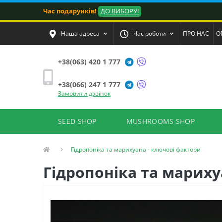
Час подарунків!
ДО ВИБОРУ!
Наша адреса
Час роботи
ПРО НАС
О
+38(063) 420 1 777
+38(066) 247 1 777
Замовити дзвінок
SEED SHOP
MUSHROOMS SHOP
Гідропоніка та марихуана - ключові фактори
Гідропоніка та мариху