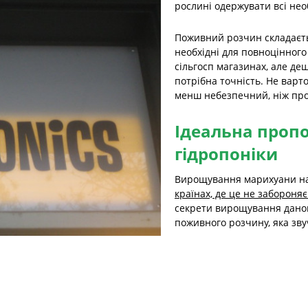
рослині одержувати всі нео
Поживний розчин складаєтьс
необхідні для повноцінного
сільгосп магазинах, але де
потрібна точність. Не варт
менш небезпечний, ніж про
Ідеальна пропо
гідропоніки
Вирощування марихуани на 
країнах, де це не забороняє
секрети вирощування даног
поживного розчину, яка зву