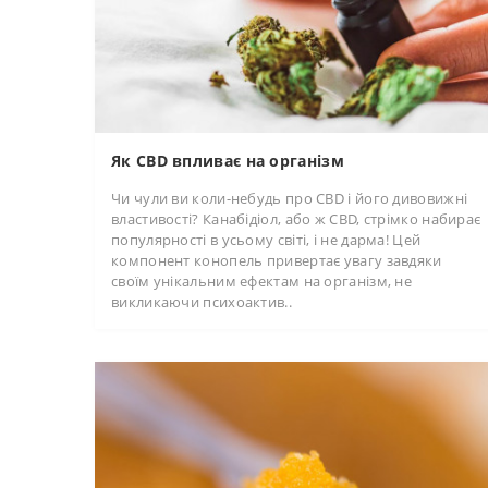
Як CBD впливає на організм
Чи чули ви коли-небудь про CBD і його дивовижні
властивості? Канабідіол, або ж CBD, стрімко набирає
популярності в усьому світі, і не дарма! Цей
компонент конопель привертає увагу завдяки
своїм унікальним ефектам на організм, не
викликаючи психоактив..