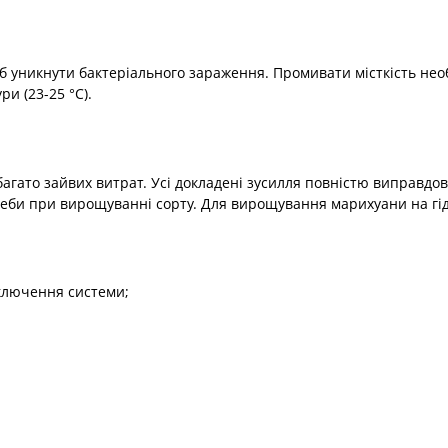
об уникнути бактеріального зараження. Промивати місткість нео
ри (23-25 °C).
багато зайвих витрат. Усі докладені зусилля повністю виправдов
реби при вирощуванні сорту. Для вирощування марихуани на гід
ключення системи;