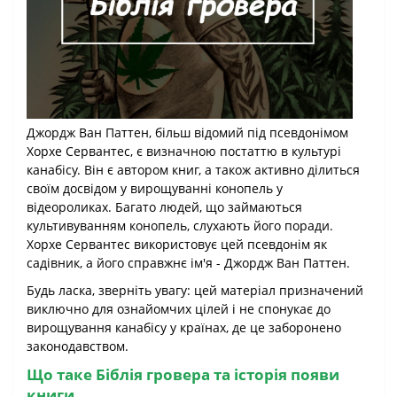
Джордж Ван Паттен, більш відомий під псевдонімом
Хорхе Сервантес, є визначною постаттю в культурі
канабісу. Він є автором книг, а також активно ділиться
своїм досвідом у вирощуванні конопель у
відеороликах. Багато людей, що займаються
культивуванням конопель, слухають його поради.
Хорхе Сервантес використовує цей псевдонім як
садівник, а його справжнє ім'я - Джордж Ван Паттен.
Будь ласка, зверніть увагу: цей матеріал призначений
виключно для ознайомчих цілей і не спонукає до
вирощування канабісу у країнах, де це заборонено
законодавством.
Що таке Біблія гровера та історія появи
книги