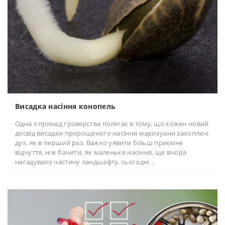
Висадка насіння конопель
Одна з принад гроверства полягає в тому, що кожен новий
досвід висадки пророщеного насіння марихуани захоплює
дух, як в перший раз. Важко уявити більш приємне
відчуття, ніж бачити, як маленьке насіння, ще вчора
нагадувало частину ландшафту, сьогодні ..