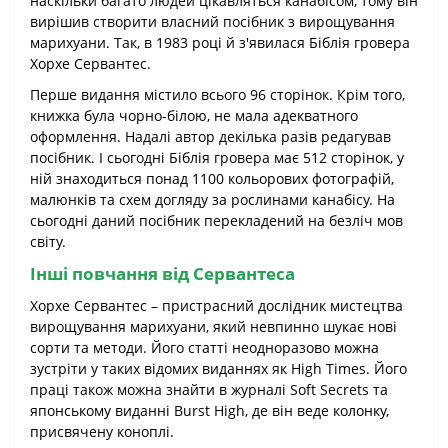
наскільки багато людей цікавляться канабісом, тому він
вирішив створити власний посібник з вирощування
марихуани. Так, в 1983 році й з'явилася Біблія гровера
Хорхе Сервантес.
Перше видання містило всього 96 сторінок. Крім того,
книжка була чорно-білою, не мала адекватного
оформлення. Надалі автор декілька разів редагував
посібник. І сьогодні Біблія гровера має 512 сторінок, у
ній знаходиться понад 1100 кольорових фотографій,
малюнків та схем догляду за рослинами канабісу. На
сьогодні даний посібник перекладений на безліч мов
світу.
Інші повчання від Сервантеса
Хорхе Сервантес – пристрасний дослідник мистецтва
вирощування марихуани, який невпинно шукає нові
сорти та методи. Його статті неодноразово можна
зустріти у таких відомих виданнях як High Times. Його
праці також можна знайти в журналі Soft Secrets та
японському виданні Burst High, де він веде колонку,
присвячену коноплі.