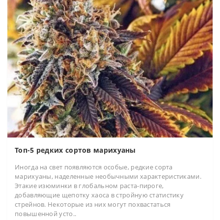
Топ-5 редких сортов марихуаны
Иногда на свет появляются особые, редкие сорта
марихуаны, наделенные необычными характеристиками.
Этакие изюминки в глобальном раста-пироге,
добавляющие щепотку хаоса в стройную статистику
стрейнов. Некоторые из них могут похвастаться
повышенной усто..