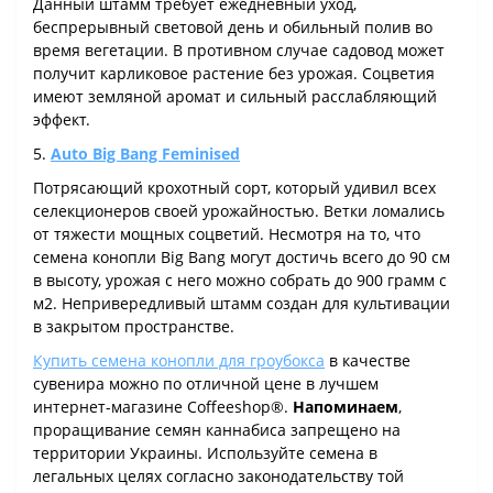
Данный штамм требует ежедневный уход,
беспрерывный световой день и обильный полив во
время вегетации. В противном случае садовод может
получит карликовое растение без урожая. Соцветия
имеют земляной аромат и сильный расслабляющий
эффект.
5.
Auto Big Bang Feminised
Потрясающий крохотный сорт, который удивил всех
селекционеров своей урожайностью. Ветки ломались
от тяжести мощных соцветий. Несмотря на то, что
семена конопли Big Bang могут достичь всего до 90 см
в высоту, урожая с него можно собрать до 900 грамм с
м2. Непривередливый штамм создан для культивации
в закрытом пространстве.
Купить семена конопли для гроубокса
в качестве
сувенира можно по отличной цене в лучшем
интернет-магазине Coffeeshop®.
Напоминаем
,
проращивание семян каннабиса запрещено на
территории Украины. Используйте семена в
легальных целях согласно законодательству той