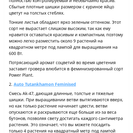
полностью контролируемый и необычайно красив.
Сбытые плотные шишки размером с куриное яйцо
цветут на толстых стеблях.
Тонкие листья обладают ярко зеленым оттенком. Этот
сорт не вырастает слишком высоким, так как ему
нравится оставаться красивым и компактным, поэтому
можно легко разместить около 9 растений на
квадратном метре под лампой для выращивания на
600 Вт.
Потрясающий аромат соцветий во время цветения
заставит гровера влюбится в феминизированный сорт
Power Plant.
2.
Auto Tutankhamon Feminised
Смесь Ak-47, дающая длинные, толстые и тяжелые
шишки. При выращивании ветви вытягиваются вверх,
но как только растение начинает цвести, ветви
опускаются и раскрываются еще больше из-за веса
бутонов, позволяя свету достигать каждого сантиметра
растения. Это означает, что вы можете посадить
только 4 растения на квадратный метр под лампой