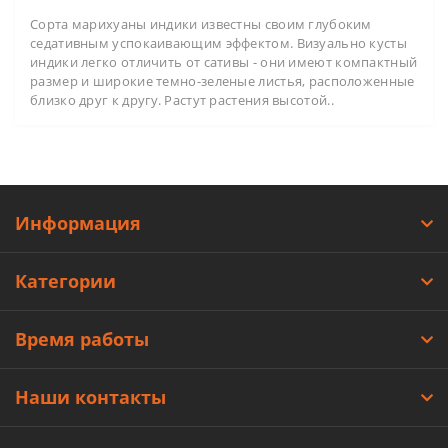
Сорта марихуаны индики известны своим глубоким
седативным успокаивающим эффектом. Визуально кусты
индики легко отличить от сативы - они имеют компактный
размер и широкие темно-зеленые листья, расположенные
близко друг к другу. Растут растения высотой..
Информация
Категории
Время работы
Наши контакты