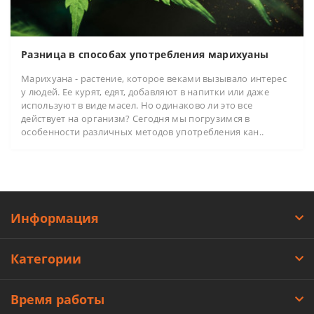
Разница в способах употребления марихуаны
Марихуана - растение, которое веками вызывало интерес
у людей. Ее курят, едят, добавляют в напитки или даже
используют в виде масел. Но одинаково ли это все
действует на организм? Сегодня мы погрузимся в
особенности различных методов употребления кан..
Информация
Категории
Время работы