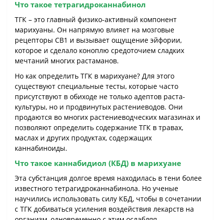
Что такое тетрагидроканнабинол
ТГК – это главный физико-активный компонент
марихуаны. Он напрямую влияет на мозговые
рецепторы CB1 и вызывает ощущение эйфории,
которое и сделало коноплю средоточием сладких
мечтаний многих растаманов.
Но как определить ТГК в марихуане? Для этого
существуют специальные тесты, которые часто
присутствуют в обиходе не только адептов раста-
культуры, но и продвинутых растениеводов. Они
продаются во многих растениеводческих магазинах и
позволяют определить содержание ТГК в травах,
маслах и других продуктах, содержащих
каннабиноиды.
Что такое каннабидиол (КБД) в марихуане
Эта субстанция долгое время находилась в тени более
известного тетрагидроканнабинола. Но ученые
научились использовать силу КБД, чтобы в сочетании
с ТГК добиваться усиления воздействия лекарств на
организм, одновременно с этим ослабляя