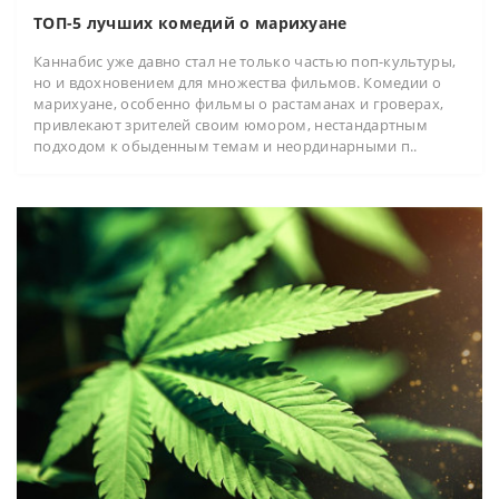
ТОП-5 лучших комедий о марихуане
Каннабис уже давно стал не только частью поп-культуры,
но и вдохновением для множества фильмов. Комедии о
марихуане, особенно фильмы о растаманах и гроверах,
привлекают зрителей своим юмором, нестандартным
подходом к обыденным темам и неординарными п..