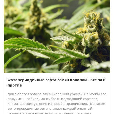
Фотопериодичные сорта семян конопли - все за и
против
Для любого гровера важен хороший урожай, но чтобы его
получить необходимо выбрать подходящий сорт под
климатические условия и способ выращивания. Что такое
фотопериодичные семена, знает каждый опытный
садовод, а для новичков наша команда подготови..