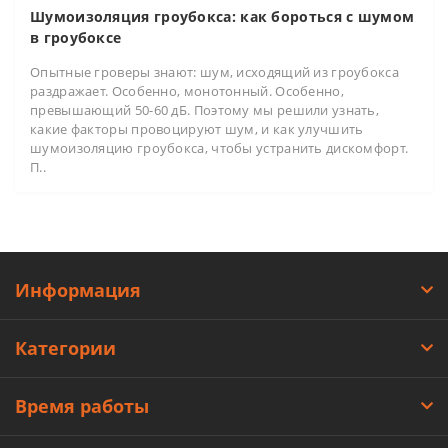
Шумоизоляция гроубокса: как бороться с шумом
в гроубоксе
Опытные гроверы знают: шум, исходящий из гроубокса
раздражает. Особенно, монотонный. Особенно,
превышающий 50-60 дБ. Поэтому мы решили узнать,
какие факторы провоцируют шум, и как улучшить
шумоизоляцию гроубокса, чтобы устранить дискомфорт.
П..
Информация
Категории
Время работы