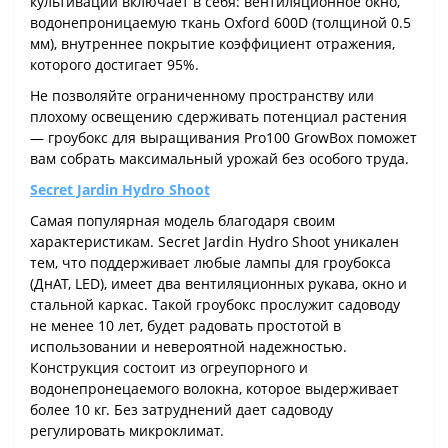
культивации включает в себя: вентиляционное окно,
водонепроницаемую ткань Oxford 600D (толщиной 0.5
мм), внутреннее покрытие коэффициент отражения,
которого достигает 95%.
Не позволяйте ограниченному пространству или
плохому освещению сдерживать потенциал растения
— гроубокс для выращивания Pro100 GrowBox поможет
вам собрать максимальный урожай без особого труда.
Secret Jardin Hydro Shoot
Самая популярная модель благодаря своим
характеристикам. Secret Jardin Hydro Shoot уникален
тем, что поддерживает любые лампы для гроубокса
(ДнАТ, LED), имеет два вентиляционных рукава, окно и
стальной каркас. Такой гроубокс прослужит садоводу
не менее 10 лет, будет радовать простотой в
использовании и невероятной надежностью.
Конструкция состоит из огреупорного и
водонепронецаемого волокна, которое выдерживает
более 10 кг. Без затруднений дает садоводу
регулировать микроклимат.