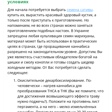
условиях
Для начала потребуется выбрать
семена сативы,
купить их, вырастить красивый здоровый кустик, а
только после приступать к приготовлению. Но
напоминаем, не во всех странах можно заняться
приготовлением подобных настоек. В Украине
запрещена любая культивация семян марихуаны,
материал может быть использован в практических
целях в странах, где проращивание каннабиса
разрешено на законодательном уровне. Допустим, Вы
уже являетесь счастливым обладателем богатой на
шишки и смолу конопли и готовы создать шедевр
холодным методом. От Вас потребуется сделать
следующее:
Окислительное декарбоксилирование. По-
человечески – нагрев каннабиса для
преобразования THCA в THK (Вы же помните, что
для достижения возвышающего эффекта траву
нужно поджечь?). Положите на противень лист
пергамента, а на него – мелко измельчённых
каннабис. Поставьте сушиться на 20-30 минут