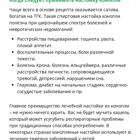
Когда следует принимать настойку конопли
Чаще всего в основе рецепта оказывается сатива,
богатая на ТГК. Такая спиртовая настойка конопли
полезна при широчайшем спектре болезней и
невротических недомоганий:
Расстройства пищеварения: тошнота, рвота,
плохой аппетит.
Воспалительные процессы, боли различной
тяжести.
Болезнь Крона, болезнь Альцгеймера, различные
расстройства личности, сопровождающиеся
тревогой, депрессией, нарушением сна.
Глаукома, диабет на начальных стадиях, сердечно-
сосудистые заболевания и пр.
Главное преимущество лечебной настойки из конопли
– не нужно ничего курить. Вас не будет мучить кашель,
который может усугубить респираторные проблемы
при традиционных способах употребления. В
некоторых странах конопляные настойки используют в
лечении тяжёлых заболеваний у детей.