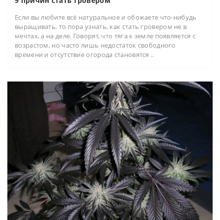
9 причин стать гровером
Если вы любите всё натуральное и обожаете что-нибудь
выращивать, то пора узнать, как стать гровером не в
мечтах, а на деле. Говорят, что тяга к земле появляется с
возрастом, но часто лишь недостаток свободного
времени и отсутствие огорода становятся ..