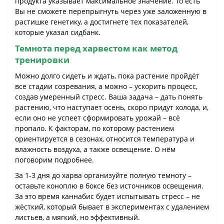
продукта указывает максимальное значение. То есть
Вы не сможете перепрыгнуть через уже заложенную в
растишке генетику, а достигнете тех показателей,
которые указал сидбанк.
Темнота перед харвестом как метод
тренировки
Можно долго сидеть и ждать, пока растение пройдёт
все стадии созревания, а можно – ускорить процесс,
создав умеренный стресс. Ваша задача – дать понять
растению, что наступает осень, скоро придут холода, и,
если оно не успеет сформировать урожай – всё
пропало. К факторам, по которому растением
ориентируется в сезонах, относится температура и
влажность воздуха, а также освещение. О нём
поговорим подробнее.
За 1-3 дня до харва организуйте полную темноту –
оставьте коноплю в боксе без источников освещения.
За это время каннабис будет испытывать стресс – не
жёсткий, который бывает в экспериментах с удалением
листьев, а мягкий, но эффективный.