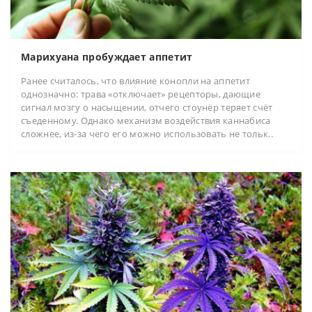
Марихуана пробуждает аппетит
Ранее считалось, что влияние конопли на аппетит
однозначно: трава «отключает» рецепторы, дающие
сигнал мозгу о насыщении, отчего стоунёр теряет счёт
съеденному. Однако механизм воздействия каннабиса
сложнее, из-за чего его можно использовать не тольк..