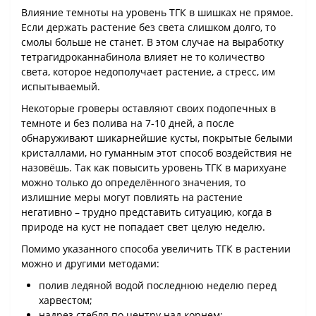
Влияние темноты на уровень ТГК в шишках не прямое.
Если держать растение без света слишком долго, то
смолы больше не станет. В этом случае на выработку
тетрагидроканнабинола влияет не то количество
света, которое недополучает растение, а стресс, им
испытываемый.
Некоторые гроверы оставляют своих подопечных в
темноте и без полива на 7-10 дней, а после
обнаруживают шикарнейшие кусты, покрытые белыми
кристаллами, но гуманным этот способ воздействия не
назовёшь. Так как повысить уровень ТГК в марихуане
можно только до определённого значения, то
излишние меры могут повлиять на растение
негативно – трудно представить ситуацию, когда в
природе на куст не попадает свет целую неделю.
Помимо указанного способа увеличить ТГК в растении
можно и другими методами:
полив ледяной водой последнюю неделю перед
харвестом;
надрез стебля по центру над корнем;