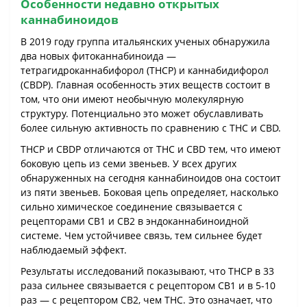
Особенности недавно открытых
каннабиноидов
В 2019 году группа итальянских ученых обнаружила
два новых фитоканнабиноида ―
тетрагидроканнабифорол (THCP) и каннабидифорол
(CBDP). Главная особенность этих веществ состоит в
том, что они имеют необычную молекулярную
структуру. Потенциально это может обуславливать
более сильную активность по сравнению с THC и CBD.
THCP и CBDP отличаются от THC и CBD тем, что имеют
боковую цепь из семи звеньев. У всех других
обнаруженных на сегодня каннабиноидов она состоит
из пяти звеньев. Боковая цепь определяет, насколько
сильно химическое соединение связывается с
рецепторами CB1 и CB2 в эндоканнабиноидной
системе. Чем устойчивее связь, тем сильнее будет
наблюдаемый эффект.
Результаты исследований показывают, что THCP в 33
раза сильнее связывается с рецептором CB1 и в 5-10
раз ― с рецептором CB2, чем THC. Это означает, что