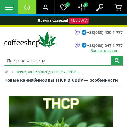
0
0
Время подарков!
К ВЫБОРУ!
+38(063) 420 1 777
+38(066) 247 1 777
Заказать звонок
Новые каннабиноиды THCP и CBDP ― особенности
Новые каннабиноиды THCP и CBDP ― особенности