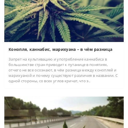
Конопля, каннабис, марихуана – в чём разница
Запрет на культивацию и употребление каннабиса в
большинстве стран приводит к путанице в понятиях,
отчего не все осознают, в чём разница между коноплей и
марихуаной и почему существуют различия в названии. С
одной стороны, со всех углов кричат, что э..