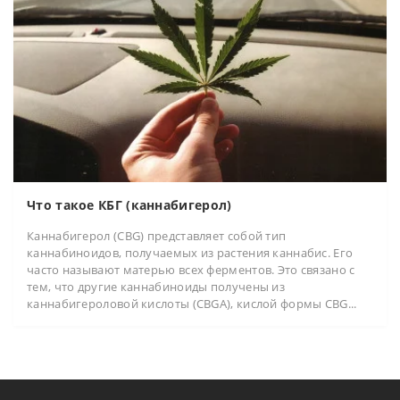
Что такое КБГ (каннабигерол)
Каннабигерол (CBG) представляет собой тип
каннабиноидов, получаемых из растения каннабис. Его
часто называют матерью всех ферментов. Это связано с
тем, что другие каннабиноиды получены из
каннабигероловой кислоты (CBGA), кислой формы CBG...