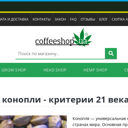
АТА И ДОСТАВКА
КОНТАКТЫ
ЗАКОН
FAQ
ОТЗЫВЫ
БЛОГ
СКУПКА 
GROW SHOP
HEAD SHOP
HEMP SHOP
C
конопли - критерии 21 век
Конопля — универсальная к
странах мира. Основная пр