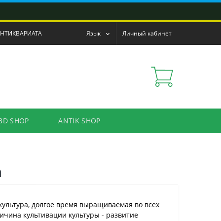
АНТИКВАРИАТА
Язык
Личный кабинет
BD SHOP
ANTIK SHOP
а
ультура, долгое время выращиваемая во всех
ичина культивации культуры - развитие