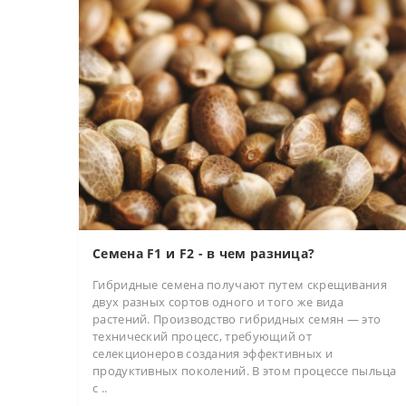
Семена F1 и F2 - в чем разница?
Гибридные семена получают путем скрещивания
двух разных сортов одного и того же вида
растений. Производство гибридных семян — это
технический процесс, требующий от
селекционеров создания эффективных и
продуктивных поколений. В этом процессе пыльца
с ..