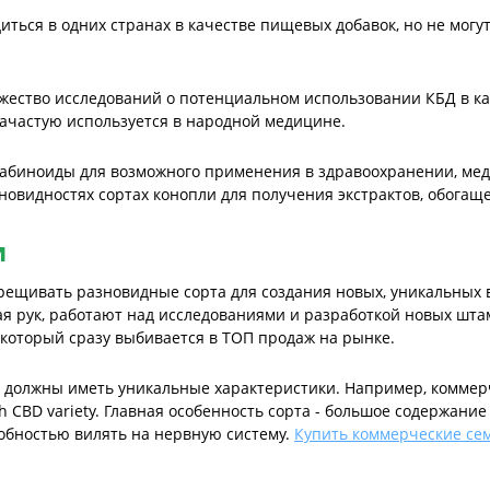
иться в одних странах в качестве пищевых добавок, но не могу
жество исследований о потенциальном использовании КБД в каче
ачастую используется в народной медицине.
абиноиды для возможного применения в здравоохранении, меди
новидностях сортах конопли для получения экстрактов, обог
и
рещивать разновидные сорта для создания новых, уникальных 
дая рук, работают над исследованиями и разработкой новых шта
 который сразу выбивается в ТОП продаж на рынке.
должны иметь уникальные характеристики. Например, коммерч
 CBD variety. Главная особенность сорта - большое содержание
обностью вилять на нервную систему.
Купить коммерческие се