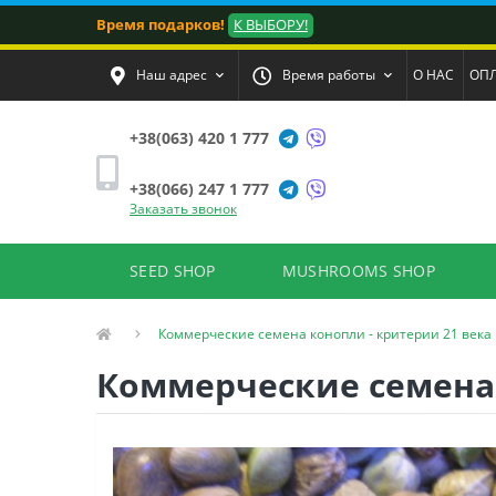
Время подарков!
К ВЫБОРУ!
Наш адрес
Время работы
О НАС
ОПЛ
+38(063) 420 1 777
+38(066) 247 1 777
Заказать звонок
SEED SHOP
MUSHROOMS SHOP
Коммерческие семена конопли - критерии 21 века
Коммерческие семена 