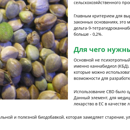
сельскохозяйственного про
Главным критерием для вы
законных основаниях, это
дельта-9-тетрагидроканнаби
больше - 0,2%.
Для чего нужн
Основной не психотропный
именно каннабидиол (КБД),
которые можно использоват
возможности для разработк
Использование CBD было о
Данный элемент, для меди
лекарство в ЕС в качестве
альной и полезной биодобавкой, которая замедляет старение, у