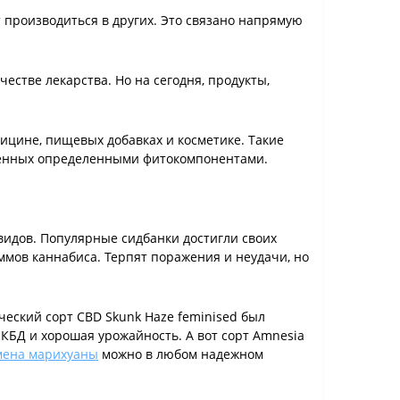
т производиться в других. Это связано напрямую
стве лекарства. Но на сегодня, продукты,
цине, пищевых добавках и косметике. Такие
ащенных определенными фитокомпонентами.
видов. Популярные сидбанки достигли своих
ммов каннабиса. Терпят поражения и неудачи, но
еский сорт CBD Skunk Haze feminised был
 КБД и хорошая урожайность. А вот сорт Amnesia
мена марихуаны
можно в любом надежном