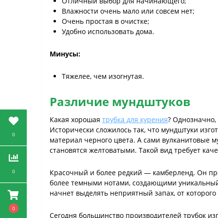
Отличный выбор для начинающего;
Влажности очень мало или совсем нет;
Очень простая в очистке;
Удобно использовать дома.
Минусы:
Тяжелее, чем изогнутая.
Различие мундштуков
Какая хорошая
трубка для курения
? Однозначно,
Исторически сложилось так, что мундштуки изгот
0
материал черного цвета. А сами вулканитовые 
становятся желтоватыми. Такой вид требует каче
0
Красочный и более редкий — камберленд. Он пре
более темными нотами, создающими уникальный уз
начнет выделять неприятный запах, от которого 
0
Сегодня большинство производителей трубок изг