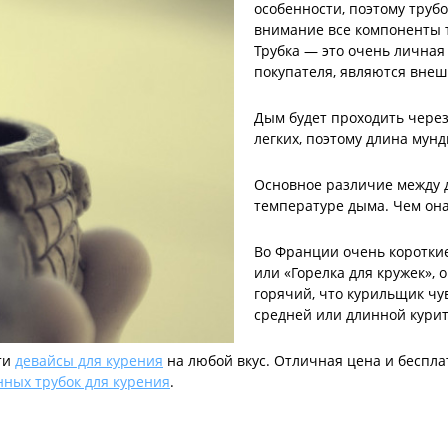
особенности, поэтому труб
внимание все компоненты т
Трубка — это очень лична
покупателя, являются внеш
Дым будет проходить через
легких, поэтому длина мун
Основное различие между д
температуре дыма. Чем она
Во Франции очень короткие
или «Горелка для кружек»,
горячий, что курильщик чу
средней или длинной курит
ти
девайсы для курения
на любой вкус. Отличная цена и беспла
нных трубок для курения
.