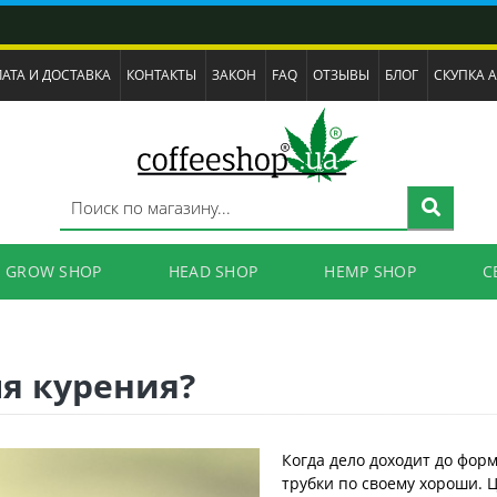
АТА И ДОСТАВКА
КОНТАКТЫ
ЗАКОН
FAQ
ОТЗЫВЫ
БЛОГ
СКУПКА 
GROW SHOP
HEAD SHOP
HEMP SHOP
C
ля курения?
Когда дело доходит до форм
трубки по своему хороши. 