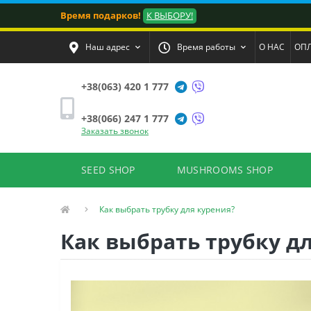
Время подарков!
К ВЫБОРУ!
Наш адрес
Время работы
О НАС
ОПЛ
+38(063) 420 1 777
+38(066) 247 1 777
Заказать звонок
SEED SHOP
MUSHROOMS SHOP
Как выбрать трубку для курения?
Как выбрать трубку д