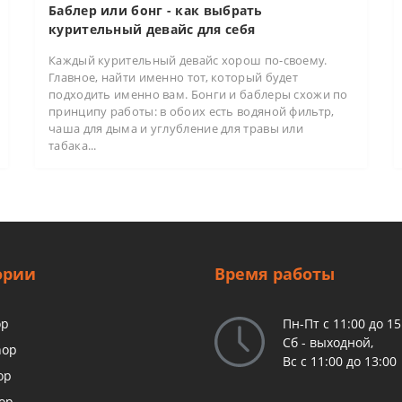
Баблер или бонг - как выбрать
курительный девайс для себя
Каждый курительный девайс хорош по-своему.
Главное, найти именно тот, который будет
подходить именно вам. Бонги и баблеры схожи по
принципу работы: в обоих есть водяной фильтр,
чаша для дыма и углубление для травы или
табака...
ории
Время работы
op
Пн-Пт с 11:00 до 15
Сб - выходной,
hop
Вс с 11:00 до 13:00
op
op