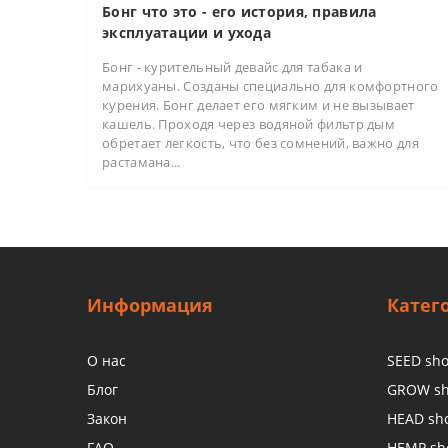
Бонг что это - его история, правила
эксплуатации и ухода
Бонг - курительный девайс для табака и
марихуаны. Созданы специально для комфортного
курения. Бонг делает его мягким и не вызывает
кашель. Проходя через водяной фильтр дым
обретает легкость, что без сомнений, важно для
растамана...
Информация
Катег
О нас
SEED sh
Блог
GROW s
Закон
HEAD sh
FAQ
HEMP sh