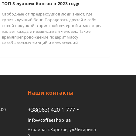
ТОП-5 лучших бонгов в 2023 году
Свободные от предрассудков люди знают, где
купить лучший бонг. Порадовать друзей и себя
новой покупкой в приятной вечерней атмосфере,
желает каждый независимый человек. Такое
времяпрепровождение подарит массу
незабываемых эмоций и впечатлений...
Наши контакты
+38(063) 420 1 777
:00
info@coffeeshop.ua
Украина, г.Харьков, ул.Чигирина
3