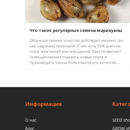
Что такое регулярные семена марихуаны
Обычные семена конопли действуют именно так,
как задумано природой. У них есть 50% шансов
стать мужчиной или женщиной. Они позволяют
селекционерам создавать новые сорта и
производить клоны более высокого качества...
Информация
Катег
О нас
SEED sh
Блог
GROW s