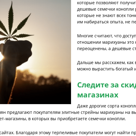
которые позволяют получит
дешевые семечки конопли 
которые не знают всех тон
им набираться опыта, не п
Многие считают, что досту
отношении марихуаны это н
переоценены, а дешёвые с
Дальше мы расскажем, как 
можно вырастить богатый 
Следите за ски
магазинах
Даже дорогие сорта конопл
емян предлагают покупателям элитные стрейны марихуаны на в
т-магазины, в которых вы приобретаете семечки конопли.
айтах. Благодаря этому терпеливые покупатели могут найти пр