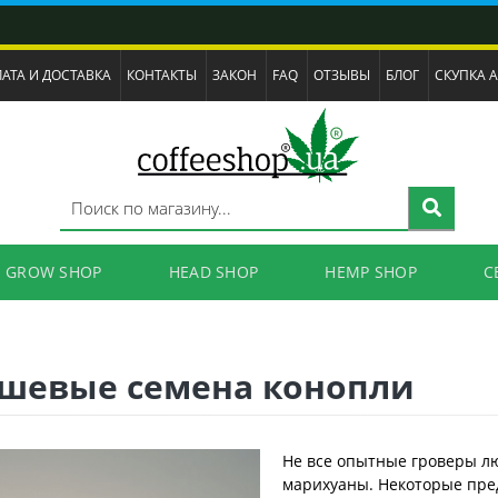
АТА И ДОСТАВКА
КОНТАКТЫ
ЗАКОН
FAQ
ОТЗЫВЫ
БЛОГ
СКУПКА 
GROW SHOP
HEAD SHOP
HEMP SHOP
C
ешевые семена конопли
Не все опытные гроверы л
марихуаны. Некоторые пре