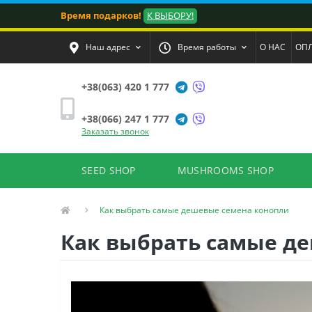
Время подарков!
К ВЫБОРУ!
Наш адрес
Время работы
О НАС
ОПЛ
+38(063) 420 1 777
+38(066) 247 1 777
Заказать звонок
SEED SHOP
MUSHROOMS SHOP
Как выбрать самые дешевые семена конопли
Как выбрать самые д