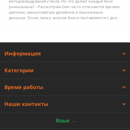
методов выдувания стекла. Но что делает каждый бонг
уникальным? - Рассмотрим.Они часто отличаются яркими
цветами, замысловатым дизайном и изысканным
декором. Точно также, многие бонги поставляются с доп..
Информация
Категории
Время работы
Наши контакты
Язык